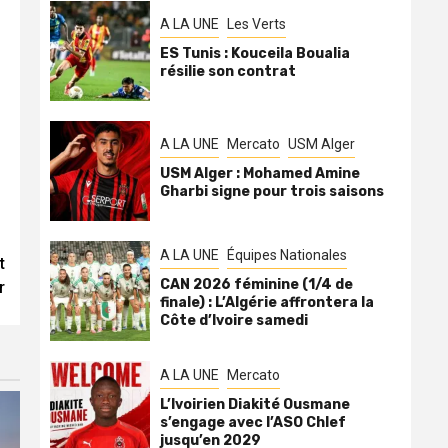
A LA UNE
Les Verts
ES Tunis : Kouceila Boualia
résilie son contrat
A LA UNE
Mercato
USM Alger
USM Alger : Mohamed Amine
Gharbi signe pour trois saisons
A LA UNE
Équipes Nationales
t
CAN 2026 féminine (1/4 de
r
finale) : L’Algérie affrontera la
Côte d’Ivoire samedi
A LA UNE
Mercato
L’Ivoirien Diakité Ousmane
s’engage avec l’ASO Chlef
jusqu’en 2029