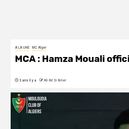
A LA UNE
MC Alger
MCA : Hamza Mouali offic
3 ans il y a
Ali Ait Si Amer