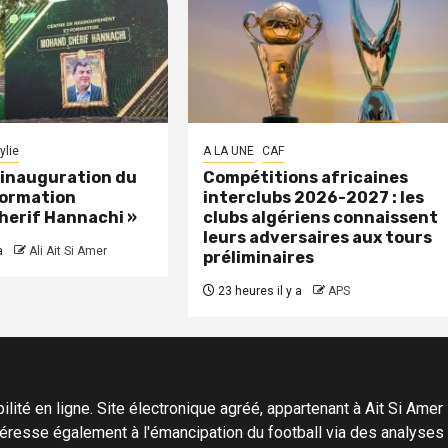
ylie
A LA UNE
CAF
: inauguration du
Compétitions africaines
formation
interclubs 2026-2027 : les
herif Hannachi »
clubs algériens connaissent
leurs adversaires aux tours
a
Ali Ait Si Amer
préliminaires
23 heures il y a
APS
ité en ligne. Site électronique agréé, appartenant à Ait Si Amer Pro
'intéresse également à l'émancipation du football via des analyse