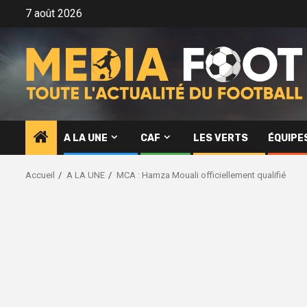
Aller
7 août 2026
au
contenu
A LA UNE
CAF
LES VERTS
ÉQUIPE
Accueil
A LA UNE
MCA : Hamza Mouali officiellement qualifié