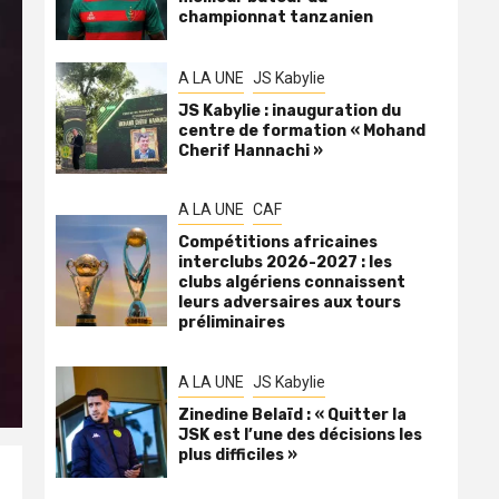
championnat tanzanien
A LA UNE
JS Kabylie
JS Kabylie : inauguration du
centre de formation « Mohand
Cherif Hannachi »
A LA UNE
CAF
Compétitions africaines
interclubs 2026-2027 : les
clubs algériens connaissent
leurs adversaires aux tours
préliminaires
A LA UNE
JS Kabylie
Zinedine Belaïd : « Quitter la
JSK est l’une des décisions les
plus difficiles »