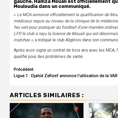
gauche, Hamza Mouali est officiellement qua
Mouloudia dans un communiqué.
«
Le MCA annonce officiellement la qualification de Moual
médicaux requis au niveau de la clinique de la médecine s
feu vert pour pratiquer du football d’une manière ordina
LFP, le club a reçu la licence de Mouali qui est désormai
matches »,
a indiqué le club Algérois dans son communi
Après avoir signé un contrat de trois ans avec les MCA, l
qualifié pour des problèmes de santé.
Navigation
Précédent
Ligue 1 : Djahid Zefizef annonce l’utilisation de la VAR
d’article
ARTICLES SIMILAIRES :