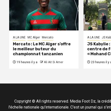
A LA UNE
MC Alger
Mercato
A LA UNE
JS Kab
Mercato : Le MC Alger s’offre
JS Kabylie 
le meilleur buteur du
centre de 
championnat tanzanien
« Mohand C
19 heures il y a
Ali Ait Si Amer
23 heures il y 
Copyright © All rights reserved. Media Foot Dz, la crédibil
l'échelle nationale qu'internationale. C'est un journal qui s