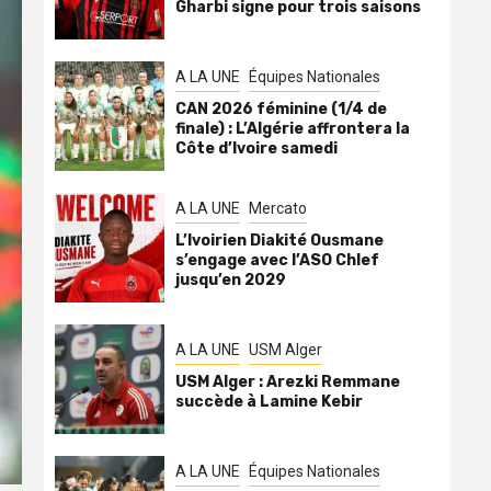
Gharbi signe pour trois saisons
A LA UNE
Équipes Nationales
CAN 2026 féminine (1/4 de
finale) : L’Algérie affrontera la
Côte d’Ivoire samedi
A LA UNE
Mercato
L’Ivoirien Diakité Ousmane
s’engage avec l’ASO Chlef
jusqu’en 2029
A LA UNE
USM Alger
USM Alger : Arezki Remmane
succède à Lamine Kebir
A LA UNE
Équipes Nationales