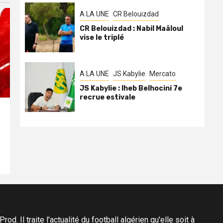
A LA UNE
CR Belouizdad
CR Belouizdad : Nabil Maâloul
vise le triplé
A LA UNE
JS Kabylie
Mercato
JS Kabylie : Iheb Belhocini 7e
recrue estivale
d. Il traite l'actualité du football algérien qu'elle soit à