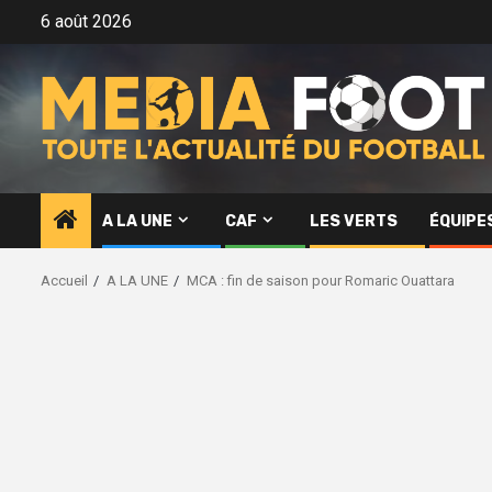
Aller
6 août 2026
au
contenu
A LA UNE
CAF
LES VERTS
ÉQUIPE
Accueil
A LA UNE
MCA : fin de saison pour Romaric Ouattara