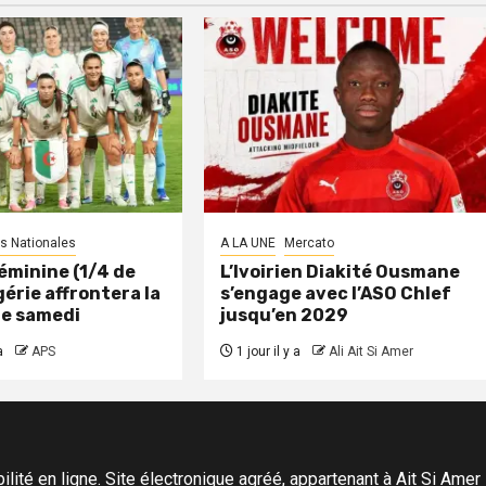
s Nationales
A LA UNE
Mercato
éminine (1/4 de
L’Ivoirien Diakité Ousmane
lgérie affrontera la
s’engage avec l’ASO Chlef
re samedi
jusqu’en 2029
a
APS
1 jour il y a
Ali Ait Si Amer
ité en ligne. Site électronique agréé, appartenant à Ait Si Amer Pro