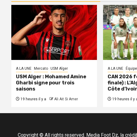
A LA UNE
Mercato
USM Alger
A LA UNE
Équipe
USM Alger : Mohamed Amine
CAN 2026 f
Gharbi signe pour trois
finale) : L’A
saisons
Côte d’Ivoi
19 heures il y a
Ali Ait Si Amer
19 heures il y 
Copyright © All rights reserved. Media Foot Dz, la crédibil