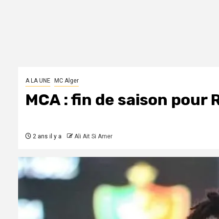
A LA UNE
MC Alger
MCA : fin de saison pour
2 ans il y a
Ali Ait Si Amer