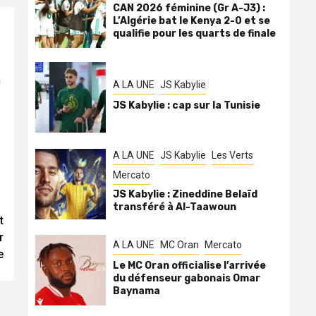
CAN 2026 féminine (Gr A-J3) :
L’Algérie bat le Kenya 2-0 et se
qualifie pour les quarts de finale
n
A LA UNE
JS Kabylie
JS Kabylie : cap sur la Tunisie
A LA UNE
JS Kabylie
Les Verts
Mercato
JS Kabylie : Zineddine Belaïd
transféré à Al-Taawoun
t
r
A LA UNE
MC Oran
Mercato
e
Le MC Oran officialise l’arrivée
du défenseur gabonais Omar
Baynama