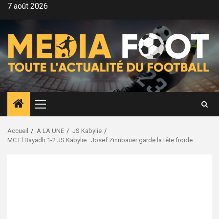
Aller
7 août 2026
au
contenu
Menu
principal
Accueil
A LA UNE
JS Kabylie
MC El Bayadh 1-2 JS Kabylie : Josef Zinnbauer garde la tête froide