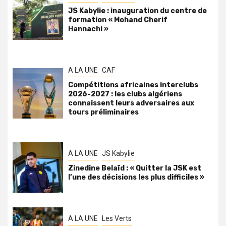
JS Kabylie : inauguration du centre de
formation « Mohand Cherif
Hannachi »
A LA UNE
CAF
Compétitions africaines interclubs
2026-2027 : les clubs algériens
connaissent leurs adversaires aux
tours préliminaires
A LA UNE
JS Kabylie
Zinedine Belaïd : « Quitter la JSK est
l’une des décisions les plus difficiles »
A LA UNE
Les Verts