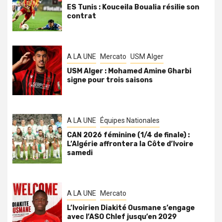
ES Tunis : Kouceila Boualia résilie son
contrat
A LA UNE
Mercato
USM Alger
USM Alger : Mohamed Amine Gharbi
signe pour trois saisons
A LA UNE
Équipes Nationales
CAN 2026 féminine (1/4 de finale) :
L’Algérie affrontera la Côte d’Ivoire
samedi
A LA UNE
Mercato
L’Ivoirien Diakité Ousmane s’engage
avec l’ASO Chlef jusqu’en 2029