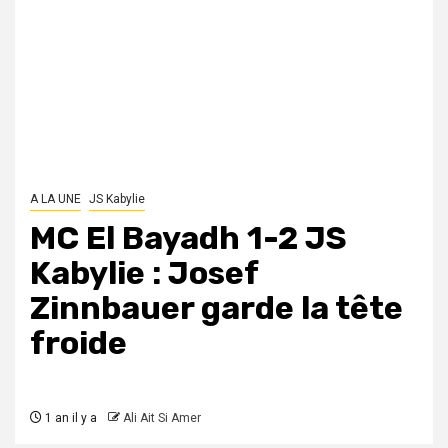
A LA UNE
JS Kabylie
MC El Bayadh 1-2 JS
Kabylie : Josef
Zinnbauer garde la tête
froide
1 an il y a
Ali Ait Si Amer