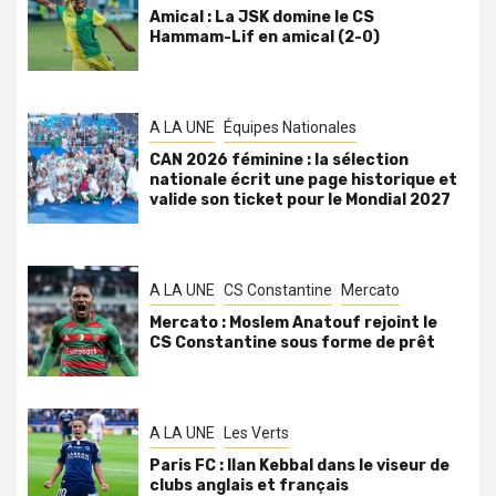
Amical : La JSK domine le CS
Hammam-Lif en amical (2-0)
A LA UNE
Équipes Nationales
CAN 2026 féminine : la sélection
nationale écrit une page historique et
valide son ticket pour le Mondial 2027
A LA UNE
CS Constantine
Mercato
Mercato : Moslem Anatouf rejoint le
CS Constantine sous forme de prêt
A LA UNE
Les Verts
Paris FC : Ilan Kebbal dans le viseur de
clubs anglais et français