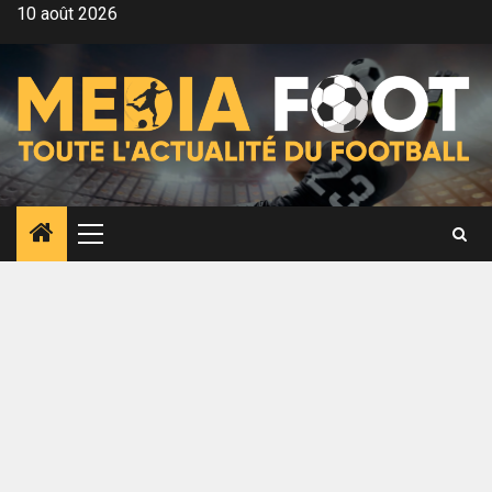
Aller
10 août 2026
au
contenu
Menu
principal