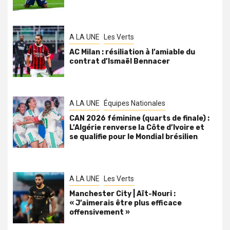
A LA UNE
Les Verts
AC Milan : résiliation à l’amiable du
contrat d’Ismaël Bennacer
A LA UNE
Équipes Nationales
CAN 2026 féminine (quarts de finale) :
L’Algérie renverse la Côte d’Ivoire et
se qualifie pour le Mondial brésilien
A LA UNE
Les Verts
Manchester City | Aït-Nouri :
« J’aimerais être plus efficace
offensivement »