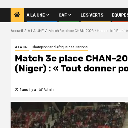
A LA UNE
CAF
LES VERTS
ÉQUIPE
Accueil
A LA UNE
Match 3e place CHAN-2023 / Hassen Idé Barkiré (
A LA UNE
Championnat d'Afrique des Nations
Match 3e place CHAN-202
(Niger) : « Tout donner p
4 ans il y a
Admin