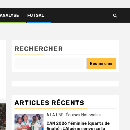
 ANALYSE
FUTSAL
RECHERCHER
Rechercher
ARTICLES RÉCENTS
A LA UNE
Équipes Nationales
CAN 2026 féminine (quarts de
finale) : L’Algérie renverse la