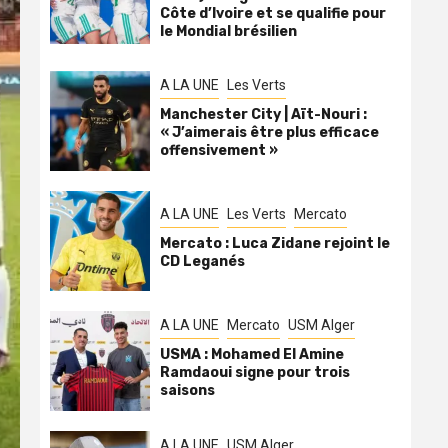
Côte d’Ivoire et se qualifie pour
le Mondial brésilien
A LA UNE
Les Verts
Manchester City | Aït-Nouri :
« J’aimerais être plus efficace
offensivement »
A LA UNE
Les Verts
Mercato
Mercato : Luca Zidane rejoint le
CD Leganés
A LA UNE
Mercato
USM Alger
USMA : Mohamed El Amine
Ramdaoui signe pour trois
saisons
A LA UNE
USM Alger