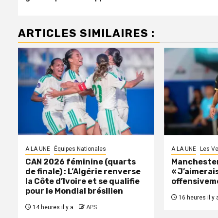
ARTICLES SIMILAIRES :
A LA UNE
Équipes Nationales
A LA UNE
Les Ve
CAN 2026 féminine (quarts
Manchester 
de finale) : L’Algérie renverse
« J’aimerais
la Côte d’Ivoire et se qualifie
offensivem
pour le Mondial brésilien
16 heures il y 
14 heures il y a
APS