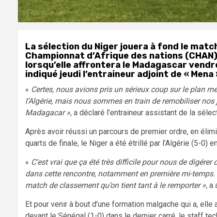
La sélection du Niger jouera à fond le matc
Championnat d’Afrique des nations (CHAN) 
lorsqu’elle affrontera le Madagascar vendr
indiqué jeudi l’entraineur adjoint de « Mena
«
Certes, nous avions pris un sérieux coup sur le plan m
l’Algérie, mais nous sommes en train de remobiliser nos j
Madagacar »,
a déclaré l’entraineur assistant de la sél
Après avoir réussi un parcours de premier ordre, en élim
quarts de finale, le Niger a été étrillé par l’Algérie (5-0
«
C’est vrai que ça été très difficile pour nous de digérer
dans cette rencontre, notamment en première mi-temps. A p
match de classement qu’on tient tant à le remporter »,
a a
Et pour venir à bout d’une formation malgache qui a, ell
devant le Sénégal (1-0) dans le dernier carré, le staff te