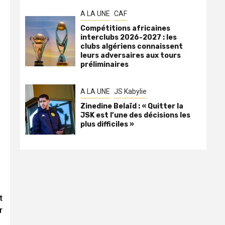
A LA UNE
CAF
Compétitions africaines
interclubs 2026-2027 : les
clubs algériens connaissent
leurs adversaires aux tours
préliminaires
A LA UNE
JS Kabylie
Zinedine Belaïd : « Quitter la
JSK est l’une des décisions les
plus difficiles »
t
r