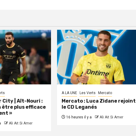
rts
A LA UNE
Les Verts
Mercato
City | Aït-Nouri :
Mercato : Luca Zidane rejoint
 être plus efficace
le CD Leganés
ent »
16 heures il y a
Ali Ait Si Amer
a
Ali Ait Si Amer