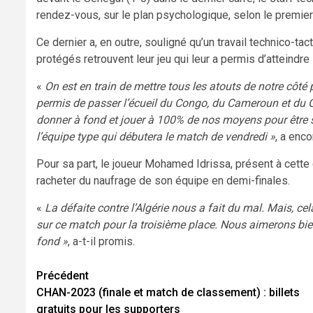
rendez-vous, sur le plan psychologique, selon le premie
Ce dernier a, en outre, souligné qu’un travail technico-t
protégés retrouvent leur jeu qui leur a permis d’atteindre
«
On est en train de mettre tous les atouts de notre côté 
permis de passer l’écueil du Congo, du Cameroun et du G
donner à fond et jouer à 100% de nos moyens pour être 
l’équipe type qui débutera le match de vendredi »
, a enc
Pour sa part, le joueur Mohamed Idrissa, présent à cette
racheter du naufrage de son équipe en demi-finales.
«
La défaite contre l’Algérie nous a fait du mal. Mais, 
sur ce match pour la troisième place. Nous aimerons bien 
fond »
, a-t-il promis.
Navigation
Précédent
CHAN-2023 (finale et match de classement) : billets
d’article
gratuits pour les supporters