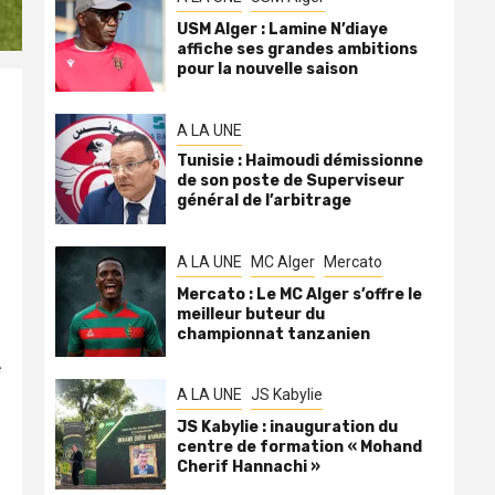
USM Alger : Lamine N’diaye
affiche ses grandes ambitions
pour la nouvelle saison
A LA UNE
Tunisie : Haimoudi démissionne
de son poste de Superviseur
général de l’arbitrage
A LA UNE
MC Alger
Mercato
Mercato : Le MC Alger s’offre le
meilleur buteur du
championnat tanzanien
A LA UNE
JS Kabylie
JS Kabylie : inauguration du
centre de formation « Mohand
Cherif Hannachi »