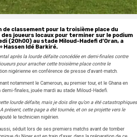
h de classement pour la troisième place du
des joueurs locaux pour terminer sur le podium
edi (20h00) au stade Miloud-Hadefi d’Oran, a
 » Hassen Idé Barkiré.
ental après la lourde défaite concédée en demi-finales contre
oueurs pour arracher cette troisième place contre le
ection nigérienne en conférence de presse d’avant-match.
inant notamment le Cameroun, au premier tour, et le Ghana en
) en demi-finales, jouée mardi au stade Miloud-Hadefi.
 cette lourde défaite, mais je dois dire qu’on a été catastrophiques
résent, cette page a été tournée, et on se projette vers le
jouté le technicien nigérien.
e aussi, séduit lors de ses premiers matchs avant de tomber
chnique du Niger est en train d’axer, dans la préparation de ce