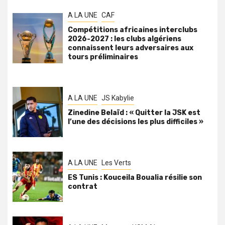
A LA UNE
CAF
Compétitions africaines interclubs
2026-2027 : les clubs algériens
connaissent leurs adversaires aux
tours préliminaires
A LA UNE
JS Kabylie
Zinedine Belaïd : « Quitter la JSK est
l’une des décisions les plus difficiles »
A LA UNE
Les Verts
ES Tunis : Kouceila Boualia résilie son
contrat