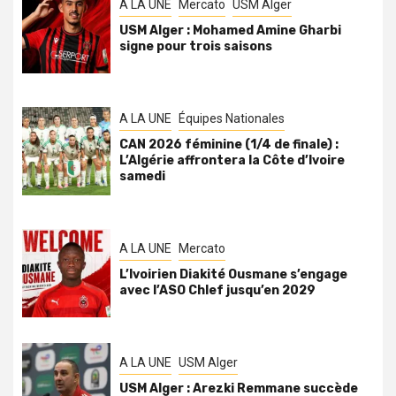
A LA UNE
Mercato
USM Alger
USM Alger : Mohamed Amine Gharbi
signe pour trois saisons
A LA UNE
Équipes Nationales
CAN 2026 féminine (1/4 de finale) :
L’Algérie affrontera la Côte d’Ivoire
samedi
A LA UNE
Mercato
L’Ivoirien Diakité Ousmane s’engage
avec l’ASO Chlef jusqu’en 2029
A LA UNE
USM Alger
USM Alger : Arezki Remmane succède