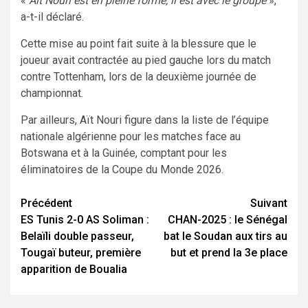
«
Aït Nouri est en pleine forme, il est avec le groupe
»,
a-t-il déclaré.
Cette mise au point fait suite à la blessure que le
joueur avait contractée au pied gauche lors du match
contre Tottenham, lors de la deuxième journée de
championnat.
Par ailleurs, Aït Nouri figure dans la liste de l’équipe
nationale algérienne pour les matches face au
Botswana et à la Guinée, comptant pour les
éliminatoires de la Coupe du Monde 2026.
Navigation
Précédent
Suivant
ES Tunis 2-0 AS Soliman :
CHAN-2025 : le Sénégal
d’article
Belaïli double passeur,
bat le Soudan aux tirs au
Tougaï buteur, première
but et prend la 3e place
apparition de Boualia