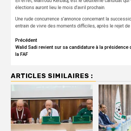
En effet, Mahfoud Kerbadj, est le deuxième candidat qui v
élections auront lieu le mois d’avril prochain.
Une rude concurrence s’annonce concernant la succession 
entrain de vivre des moments difficiles, après le rejet d
Navigation
Précédent
Walid Sadi revient sur sa candidature à la présidence 
d’article
la FAF
ARTICLES SIMILAIRES :