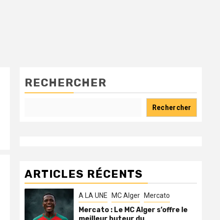
RECHERCHER
Rechercher
ARTICLES RÉCENTS
A LA UNE
MC Alger
Mercato
Mercato : Le MC Alger s’offre le
meilleur buteur du