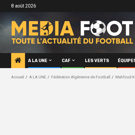
Aller
8 août 2026
au
contenu
A LA UNE
CAF
LES VERTS
ÉQUIPE
Accueil
A LA UNE
Fédération Algérienne de Football
Mahfoud Ke