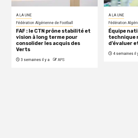
A LA UNE
A LA UNE
Fédération Algérienne de Football
Fédération Algéri
FAF : le CTN prône stabilité et
Équipe nati
vision à long terme pour
technique 
consolider les acquis des
d’évaluer e
Verts
4 semaines il 
3 semaines il y a
APS