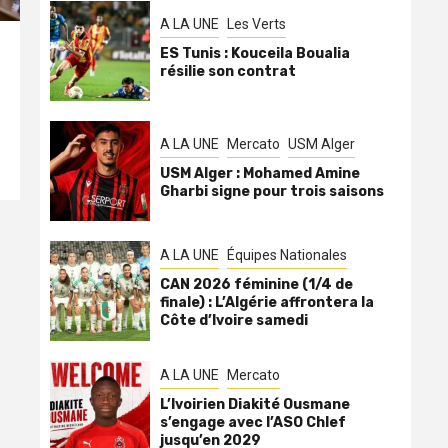
A LA UNE
Les Verts
ES Tunis : Kouceila Boualia
résilie son contrat
A LA UNE
Mercato
USM Alger
USM Alger : Mohamed Amine
Gharbi signe pour trois saisons
A LA UNE
Équipes Nationales
CAN 2026 féminine (1/4 de
finale) : L’Algérie affrontera la
Côte d’Ivoire samedi
A LA UNE
Mercato
L’Ivoirien Diakité Ousmane
s’engage avec l’ASO Chlef
jusqu’en 2029