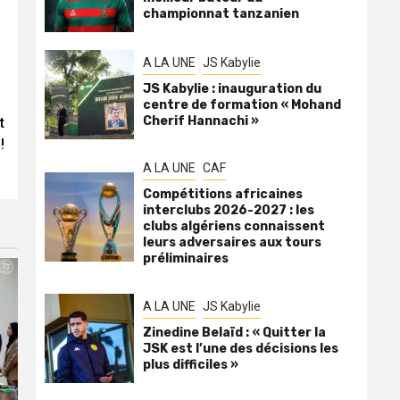
championnat tanzanien
A LA UNE
JS Kabylie
JS Kabylie : inauguration du
centre de formation « Mohand
Cherif Hannachi »
t
!
A LA UNE
CAF
Compétitions africaines
interclubs 2026-2027 : les
clubs algériens connaissent
leurs adversaires aux tours
préliminaires
A LA UNE
JS Kabylie
Zinedine Belaïd : « Quitter la
JSK est l’une des décisions les
plus difficiles »