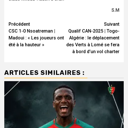
S.M
Navigation
Précédent
Suivant
CSC 1-0 Nsoatreman |
Qualif CAN-2025 | Togo-
d’article
Madoui : « Les joueurs ont
Algérie : le déplacement
été à la hauteur »
des Verts à Lomé se fera
à bord d’un vol charter
ARTICLES SIMILAIRES :