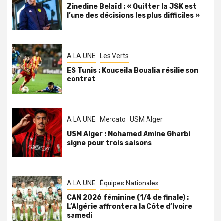
Zinedine Belaïd : « Quitter la JSK est
l’une des décisions les plus difficiles »
A LA UNE
Les Verts
ES Tunis : Kouceila Boualia résilie son
contrat
A LA UNE
Mercato
USM Alger
USM Alger : Mohamed Amine Gharbi
signe pour trois saisons
A LA UNE
Équipes Nationales
CAN 2026 féminine (1/4 de finale) :
L’Algérie affrontera la Côte d’Ivoire
samedi