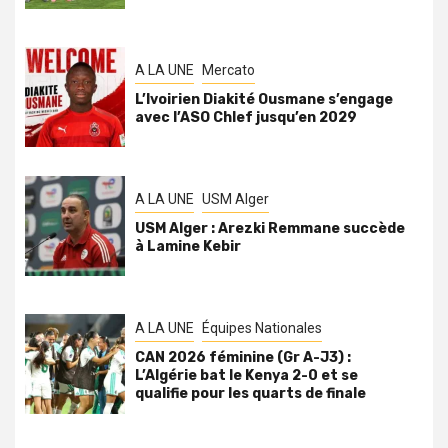
A LA UNE
Mercato
L’Ivoirien Diakité Ousmane s’engage
avec l’ASO Chlef jusqu’en 2029
A LA UNE
USM Alger
USM Alger : Arezki Remmane succède
à Lamine Kebir
A LA UNE
Équipes Nationales
CAN 2026 féminine (Gr A-J3) :
L’Algérie bat le Kenya 2-0 et se
qualifie pour les quarts de finale