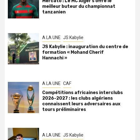
Mercato : Le MC Alger s’offre le
meilleur buteur du championnat
tanzanien
A LA UNE
JS Kabylie
JS Kabylie : inauguration du centre de
formation « Mohand Cherif
Hannachi »
A LA UNE
CAF
Compétitions africaines interclubs
2026-2027 : les clubs algériens
connaissent leurs adversaires aux
tours préliminaires
A LA UNE
JS Kabylie