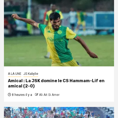
A LA UNE
JS Kabylie
Amical : La JSK domine le CS Hammam-Lif en
amical (2-0)
8 heures il y a
Ali Ait Si Amer