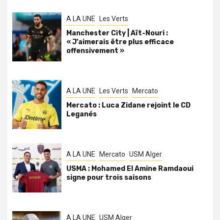
A LA UNE
Les Verts
Manchester City | Aït-Nouri :
« J’aimerais être plus efficace
offensivement »
A LA UNE
Les Verts
Mercato
Mercato : Luca Zidane rejoint le CD
Leganés
A LA UNE
Mercato
USM Alger
USMA : Mohamed El Amine Ramdaoui
signe pour trois saisons
A LA UNE
USM Alger