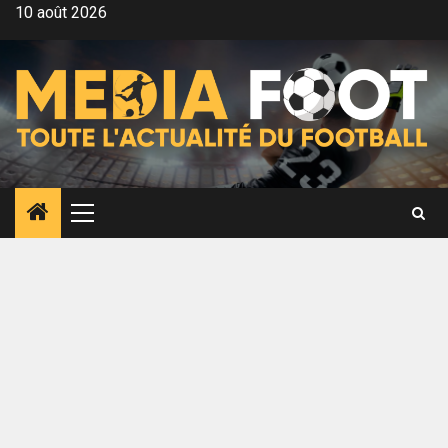
Aller
10 août 2026
au
contenu
Menu
principal