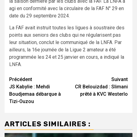
la saison dernière par les clubs avec la FAF. La LNFA a
agi en conformité avec la circulaire de la FAF N° 29 en
date du 29 septembre 2024.
La FAF avait instruit toutes les ligues à soustraire des
points aux seniors des clubs qui ne régularisent pas
leur situation, conclut le communiqué de la LNFA. Par
ailleurs, la 16e journée de la Ligue 2 amateur a été
programmée les 24 et 25 janvier en cours, a indiqué la
LNFA.
Navigation
Précédent
Suivant
JS Kabylie : Mehdi
CR Belouizdad : Slimani
d’article
Boudjemaa débarque à
prêté à KVC Westerlo
Tizi-Ouzou
ARTICLES SIMILAIRES :