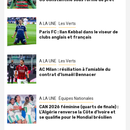
A LA UNE
Les Verts
Paris FC : Ilan Kebbal dans le viseur de
clubs anglais et français
A LA UNE
Les Verts
AC Milan : résiliation à l’amiable du
contrat d’Ismaël Bennacer
A LA UNE
Équipes Nationales
CAN 2026 féminine (quarts de finale) :
L’Algérie renverse la Côte d’Ivoire et
se qualifie pour le Mondial brésilien