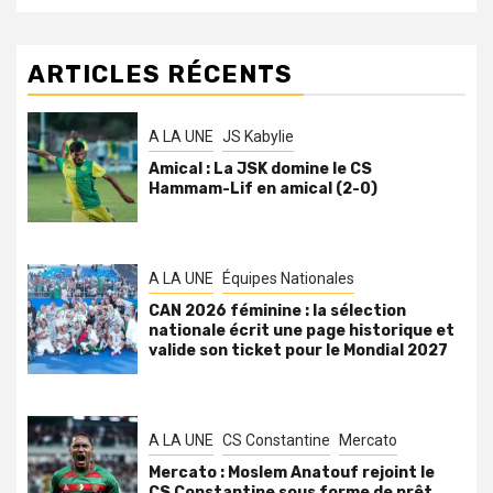
ARTICLES RÉCENTS
A LA UNE
JS Kabylie
Amical : La JSK domine le CS
Hammam-Lif en amical (2-0)
A LA UNE
Équipes Nationales
CAN 2026 féminine : la sélection
nationale écrit une page historique et
valide son ticket pour le Mondial 2027
A LA UNE
CS Constantine
Mercato
Mercato : Moslem Anatouf rejoint le
CS Constantine sous forme de prêt