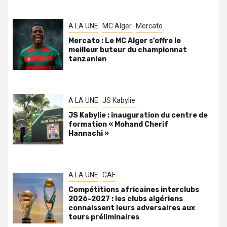
A LA UNE
MC Alger
Mercato
Mercato : Le MC Alger s’offre le
meilleur buteur du championnat
tanzanien
A LA UNE
JS Kabylie
JS Kabylie : inauguration du centre de
formation « Mohand Cherif
Hannachi »
A LA UNE
CAF
Compétitions africaines interclubs
2026-2027 : les clubs algériens
connaissent leurs adversaires aux
tours préliminaires