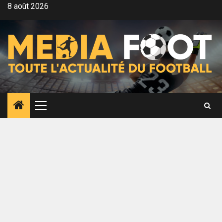
Aller
8 août 2026
au
contenu
Menu
principal