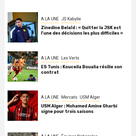
A LA UNE
JS Kabylie
Zinedine Belaïd : « Quitter la JSK est
l’une des décisions les plus difficiles »
A LA UNE
Les Verts
ES Tunis : Kouceila Boualia résilie son
contrat
A LA UNE
Mercato
USM Alger
USM Alger : Mohamed Amine Gharbi
signe pour trois saisons