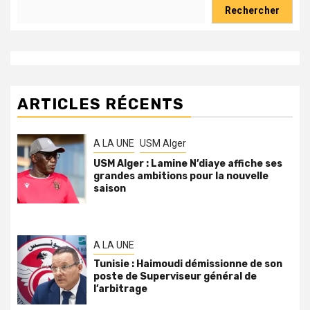
Rechercher
ARTICLES RÉCENTS
A LA UNE
USM Alger
USM Alger : Lamine N’diaye affiche ses
grandes ambitions pour la nouvelle
saison
A LA UNE
Tunisie : Haimoudi démissionne de son
poste de Superviseur général de
l’arbitrage