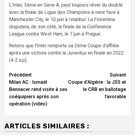
L’Inter, 3ème en Serie A, peut toujours rêver du doublé
avec la finale de Ligue des Champions à venir face à
Manchester City, le 10 juin à Istanbul. La Fiorentina
disputera, de son côté, la finale de la Conference
League contre West Ham, le 7 juin à Prague.
Notons que l’Inter remporte sa 2ème Coupe d’affilée
après une victoire contre la Juventus en finale en 2022
(4-2 a.p).
Navigation
Précédent
Suivant
Milan AC : Ismaël
Coupe d’Algérie : la JSS et
d’article
Bennacer rend visite à ses
le CRB en ballotage
coéquipiers après son
favorable
opération (vidéo)
ARTICLES SIMILAIRES :