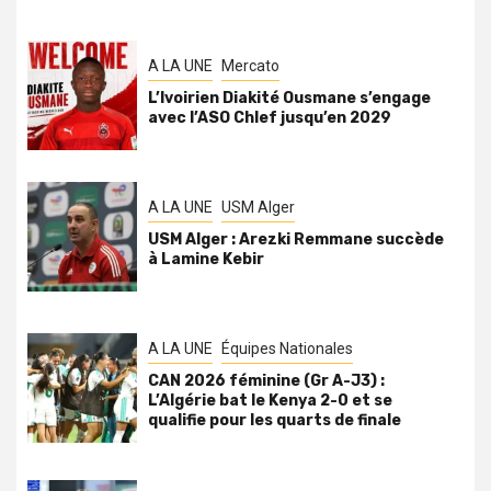
A LA UNE
Mercato
L’Ivoirien Diakité Ousmane s’engage
avec l’ASO Chlef jusqu’en 2029
A LA UNE
USM Alger
USM Alger : Arezki Remmane succède
à Lamine Kebir
A LA UNE
Équipes Nationales
CAN 2026 féminine (Gr A-J3) :
L’Algérie bat le Kenya 2-0 et se
qualifie pour les quarts de finale