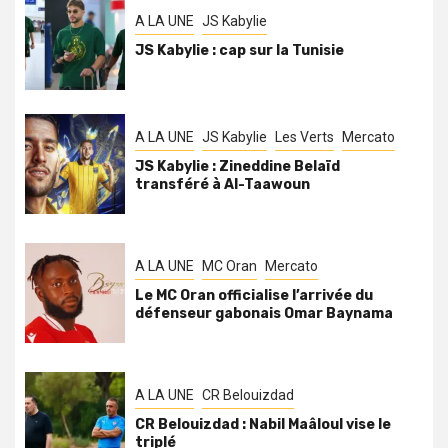
A LA UNE
JS Kabylie
JS Kabylie : cap sur la Tunisie
A LA UNE
JS Kabylie
Les Verts
Mercato
JS Kabylie : Zineddine Belaïd
transféré à Al-Taawoun
A LA UNE
MC Oran
Mercato
Le MC Oran officialise l’arrivée du
défenseur gabonais Omar Baynama
A LA UNE
CR Belouizdad
CR Belouizdad : Nabil Maâloul vise le
triplé