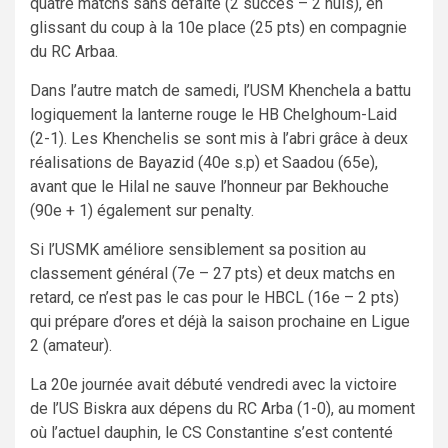
quatre matchs sans défaite (2 succès – 2 nuls), en
glissant du coup à la 10e place (25 pts) en compagnie
du RC Arbaa.
Dans l’autre match de samedi, l’USM Khenchela a battu
logiquement la lanterne rouge le HB Chelghoum-Laid
(2-1). Les Khenchelis se sont mis à l’abri grâce à deux
réalisations de Bayazid (40e s.p) et Saadou (65e),
avant que le Hilal ne sauve l’honneur par Bekhouche
(90e + 1) également sur penalty.
Si l’USMK améliore sensiblement sa position au
classement général (7e – 27 pts) et deux matchs en
retard, ce n’est pas le cas pour le HBCL (16e – 2 pts)
qui prépare d’ores et déjà la saison prochaine en Ligue
2 (amateur).
La 20e journée avait débuté vendredi avec la victoire
de l’US Biskra aux dépens du RC Arba (1-0), au moment
où l’actuel dauphin, le CS Constantine s’est contenté