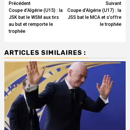
Navigation
Précédent
Suivant
Coupe d’Algérie (U15) : la
Coupe d’Algérie (U17) : la
d’article
JSK bat le WSM aux tirs
JSS bat le MCA et s’offre
au but et remporte le
le trophée
trophée
ARTICLES SIMILAIRES :