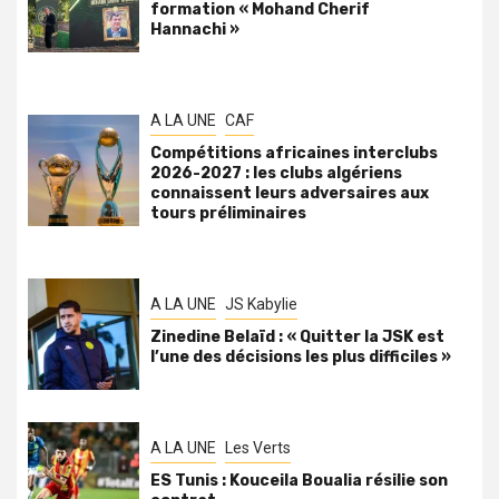
formation « Mohand Cherif
Hannachi »
A LA UNE
CAF
Compétitions africaines interclubs
2026-2027 : les clubs algériens
connaissent leurs adversaires aux
tours préliminaires
A LA UNE
JS Kabylie
Zinedine Belaïd : « Quitter la JSK est
l’une des décisions les plus difficiles »
A LA UNE
Les Verts
ES Tunis : Kouceila Boualia résilie son