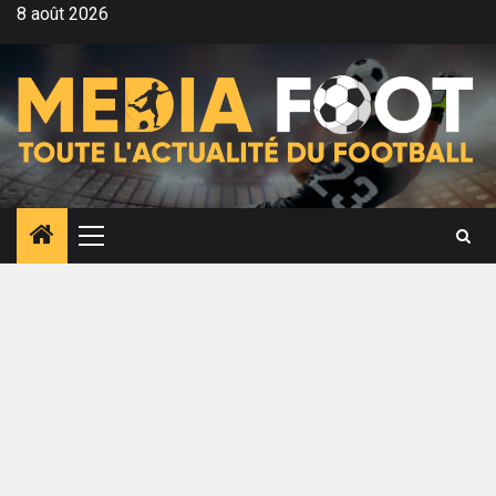
Aller
8 août 2026
au
contenu
Menu
principal