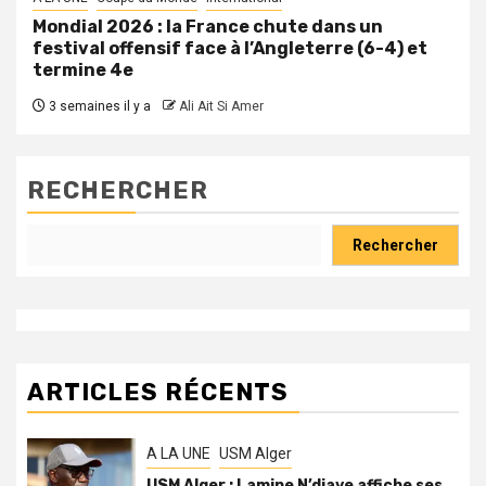
Mondial 2026 : la France chute dans un
festival offensif face à l’Angleterre (6-4) et
termine 4e
3 semaines il y a
Ali Ait Si Amer
RECHERCHER
Rechercher
ARTICLES RÉCENTS
A LA UNE
USM Alger
USM Alger : Lamine N’diaye affiche ses