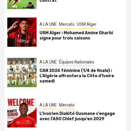
contrat
A LA UNE
Mercato
USM Alger
USM Alger : Mohamed Amine Gharbi
signe pour trois saisons
A LA UNE
Équipes Nationales
CAN 2026 féminine (1/4 de finale) :
L’Algérie affrontera la Côte d’Ivoire
samedi
A LA UNE
Mercato
L’Ivoirien Diakité Ousmane s’engage
avec l’ASO Chlef jusqu’en 2029