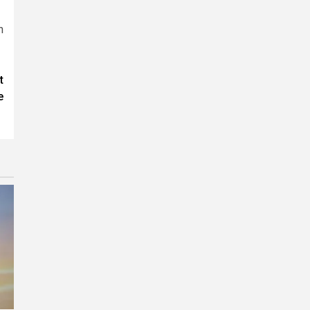
n
t
e