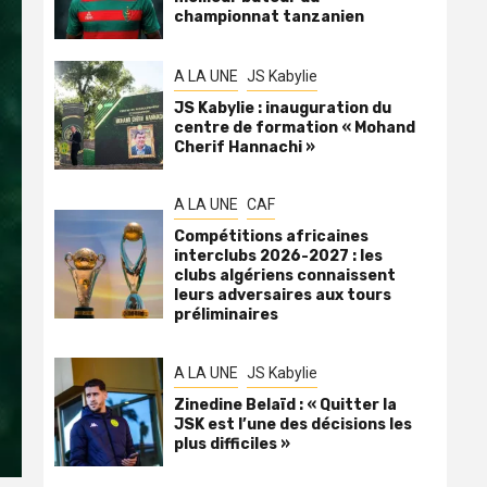
championnat tanzanien
A LA UNE
JS Kabylie
JS Kabylie : inauguration du
centre de formation « Mohand
Cherif Hannachi »
A LA UNE
CAF
Compétitions africaines
interclubs 2026-2027 : les
clubs algériens connaissent
leurs adversaires aux tours
préliminaires
A LA UNE
JS Kabylie
Zinedine Belaïd : « Quitter la
JSK est l’une des décisions les
plus difficiles »