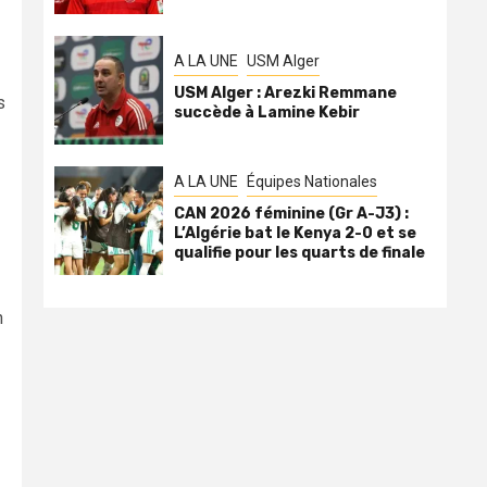
A LA UNE
USM Alger
USM Alger : Arezki Remmane
s
succède à Lamine Kebir
A LA UNE
Équipes Nationales
CAN 2026 féminine (Gr A-J3) :
L’Algérie bat le Kenya 2-0 et se
qualifie pour les quarts de finale
n