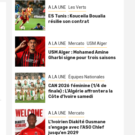
A LA UNE
Les Verts
ES Tunis : Kouceila Boualia
résilie son contrat
A LA UNE
Mercato
USM Alger
USM Alger : Mohamed Amine
Gharbi signe pour trois saisons
A LA UNE
Équipes Nationales
CAN 2026 féminine (1/4 de
finale) : L’Algérie affrontera la
Côte d’Ivoire samedi
.
A LA UNE
Mercato
L’Ivoirien Diakité Ousmane
s’engage avec l’ASO Chlef
jusqu’en 2029