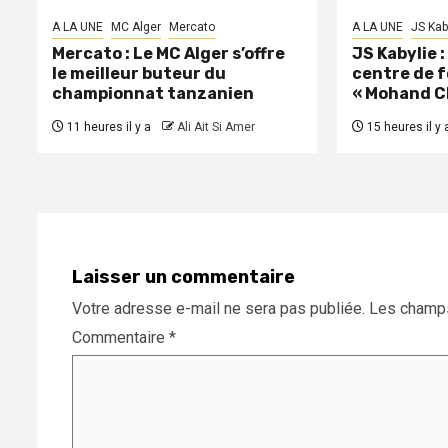
A LA UNE
MC Alger
Mercato
A LA UNE
JS Kab
Mercato : Le MC Alger s’offre
JS Kabylie 
le meilleur buteur du
centre de 
championnat tanzanien
« Mohand C
11 heures il y a
Ali Ait Si Amer
15 heures il y 
Laisser un commentaire
Votre adresse e-mail ne sera pas publiée.
Les champs
Commentaire
*