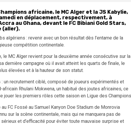
ampions africaine, le MC Alger et la JS Kabylie,
amedi en déplacement, respectivement, à
Accra au Ghana, devant le FC Bibiani Gold Stars,
(aller).
s algériens : revenir avec un bon résultat dès l’entame de la
gieuse compétition continentale.
e, le MC Alger revient pour la deuxième année consécutive sur la
sa dernière campagne où il avait atteint les quarts de finale, le
lus élevées et à la hauteur de son statut.
s : un recrutement ciblé, composé de joueurs expérimentés et
d-africain Rhulani Mokwena, un habitué des joutes africaines, ce
 de jouer les premiers rôles cette saison en Ligue des Champions
face au FC Fossé au Samuel Kanyon Doe Stadium de Monrovia
onnu sur la scène continentale, mais qui ne manquera pas de
sérieux et d’efficacité pour éviter toute mauvaise surprise et