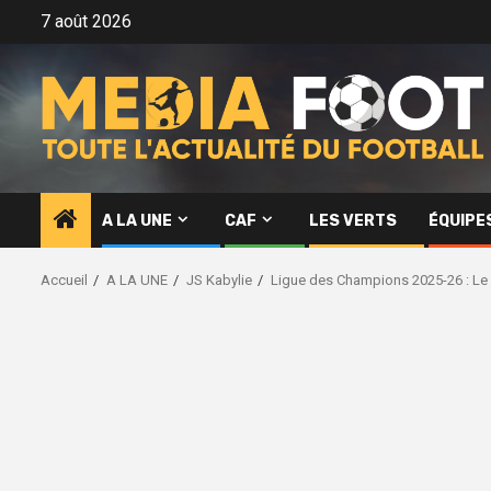
Aller
7 août 2026
au
contenu
A LA UNE
CAF
LES VERTS
ÉQUIPE
Accueil
A LA UNE
JS Kabylie
Ligue des Champions 2025-26 : Le 