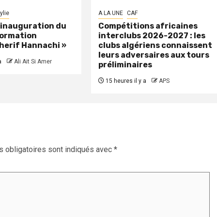
ylie
A LA UNE
CAF
: inauguration du
Compétitions africaines
formation
interclubs 2026-2027 : les
herif Hannachi »
clubs algériens connaissent
leurs adversaires aux tours
a
Ali Ait Si Amer
préliminaires
15 heures il y a
APS
 obligatoires sont indiqués avec
*