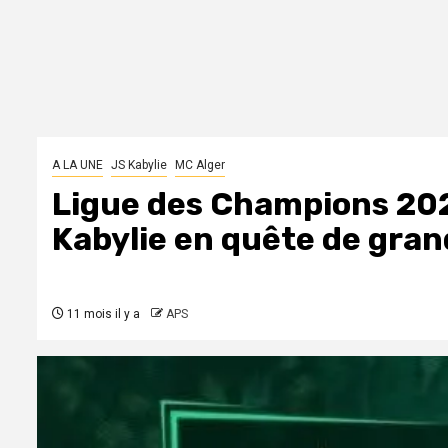
A LA UNE
JS Kabylie
MC Alger
Ligue des Champions 2025
Kabylie en quête de gra
11 mois il y a
APS