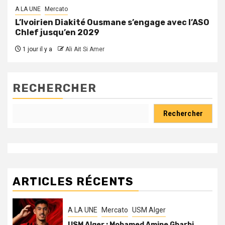
A LA UNE
Mercato
L’Ivoirien Diakité Ousmane s’engage avec l’ASO
Chlef jusqu’en 2029
1 jour il y a
Ali Ait Si Amer
RECHERCHER
Rechercher
ARTICLES RÉCENTS
A LA UNE
Mercato
USM Alger
USM Alger : Mohamed Amine Gharbi