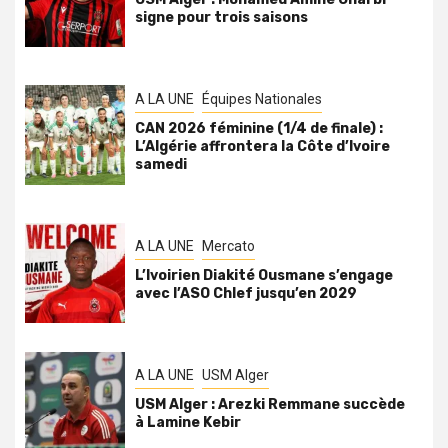
signe pour trois saisons
A LA UNE
Équipes Nationales
CAN 2026 féminine (1/4 de finale) :
L’Algérie affrontera la Côte d’Ivoire
samedi
A LA UNE
Mercato
L’Ivoirien Diakité Ousmane s’engage
avec l’ASO Chlef jusqu’en 2029
A LA UNE
USM Alger
USM Alger : Arezki Remmane succède
à Lamine Kebir