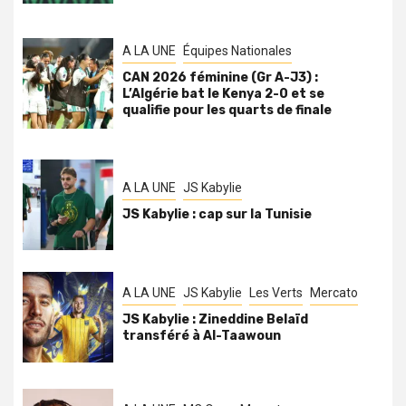
A LA UNE
Équipes Nationales
CAN 2026 féminine (Gr A-J3) :
L’Algérie bat le Kenya 2-0 et se
qualifie pour les quarts de finale
A LA UNE
JS Kabylie
JS Kabylie : cap sur la Tunisie
A LA UNE
JS Kabylie
Les Verts
Mercato
JS Kabylie : Zineddine Belaïd
transféré à Al-Taawoun