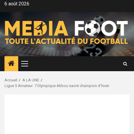
Aller
6 août 2026
au
contenu
Menu
principal
Accueil
A LA UNE
Ligue 3 Amateur : l’Olympique Akbou sacré champion d’hiver