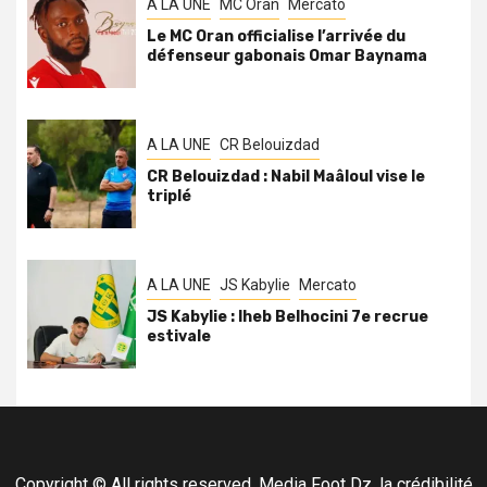
A LA UNE
MC Oran
Mercato
Le MC Oran officialise l’arrivée du
défenseur gabonais Omar Baynama
A LA UNE
CR Belouizdad
CR Belouizdad : Nabil Maâloul vise le
triplé
A LA UNE
JS Kabylie
Mercato
JS Kabylie : Iheb Belhocini 7e recrue
estivale
Copyright © All rights reserved. Media Foot Dz, la crédibilité