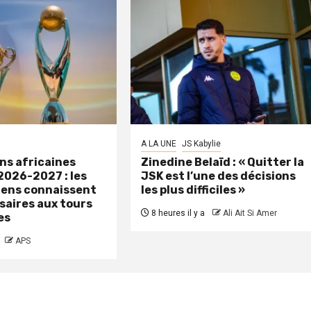
A LA UNE
JS Kabylie
ns africaines
Zinedine Belaïd : « Quitter la
2026-2027 : les
JSK est l’une des décisions
iens connaissent
les plus difficiles »
saires aux tours
8 heures il y a
Ali Ait Si Amer
es
APS