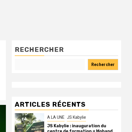
RECHERCHER
Rechercher
ARTICLES RÉCENTS
A LA UNE
JS Kabylie
JS Kabylie : inauguration du
centre de formation « Mohand