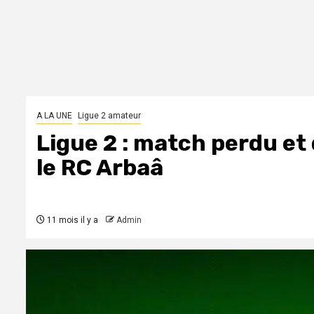
A LA UNE
Ligue 2 amateur
Ligue 2 : match perdu et 
le RC Arbaâ
11 mois il y a
Admin