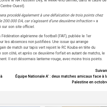
 contre le NA Hussein Dey, le week-end dernier, dans le cadre de
 Centre-Ouest).
l sera procédé également à une défalcation de trois points chez
 de 200.000 DA, car s’agissant d’une deuxième infraction
» a
sur son site officiel.
a Fédération algérienne de football (FAF), publiée le 1er
r les absences non justifiées. Une issue qui arrange
gain de match sur tapis vert rejoint le RC Kouba en tête du
 son côté, et après ce deuxième forfait en autant de matchs, le
t. Il est désormais lanterne-rouge, avec moins trois points.
Suivan
 à
Équipe Nationale A’ : deux matches amicaux face à l
Palestine en octobr