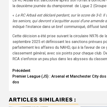
Le RC Arbaâ est sanctionné après son forfait à domicile
la deuxième journée du championnat de Ligue 2 (Groupe
«
Le RC Arbaâ est déclaré perdant, sur le score de 3-0. I
les seniors, qui devront s’acquitter aussi d’une amende
indiqué l’instance dans un bref communiqué, diffusé lundi 
Cette décision a été prise suivant la circulaire N976 de l
septembre 2025 et définissant les sanctions prévues pou
parfaitement les affaires du NAHD, qui à la faveur de ce 
classement général, avec six points pour chaque club. De
RCA s’enfonce un peu plus dans les abysses du classemen
Navigation
Précédent
Premier League (J5) : Arsenal et Manchester City dos
d’article
dos
ARTICLES SIMILAIRES :