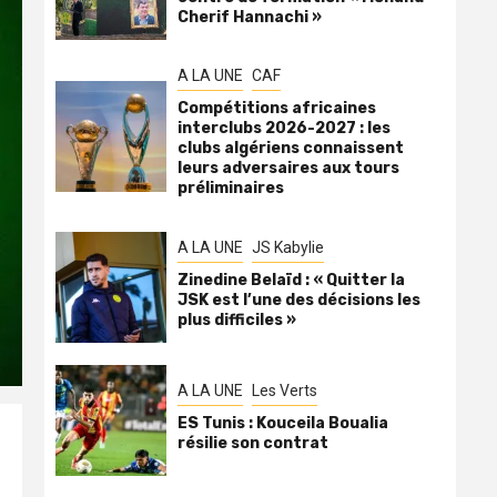
Cherif Hannachi »
A LA UNE
CAF
Compétitions africaines
interclubs 2026-2027 : les
clubs algériens connaissent
leurs adversaires aux tours
préliminaires
A LA UNE
JS Kabylie
Zinedine Belaïd : « Quitter la
JSK est l’une des décisions les
plus difficiles »
A LA UNE
Les Verts
ES Tunis : Kouceila Boualia
résilie son contrat