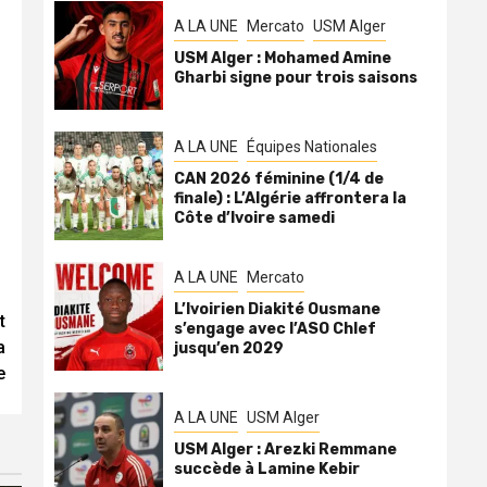
A LA UNE
Mercato
USM Alger
USM Alger : Mohamed Amine
Gharbi signe pour trois saisons
A LA UNE
Équipes Nationales
CAN 2026 féminine (1/4 de
finale) : L’Algérie affrontera la
Côte d’Ivoire samedi
A LA UNE
Mercato
L’Ivoirien Diakité Ousmane
t
s’engage avec l’ASO Chlef
a
jusqu’en 2029
e
A LA UNE
USM Alger
USM Alger : Arezki Remmane
succède à Lamine Kebir