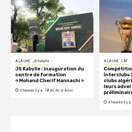
A LA UNE
JS Kabylie
A LA UNE
CAF
JS Kabylie : inauguration du
Compétitio
centre de formation
interclubs 
« Mohand Cherif Hannachi »
clubs algér
leurs adver
3 heures il y a
Ali Ait Si Amer
préliminair
4 heures il y a