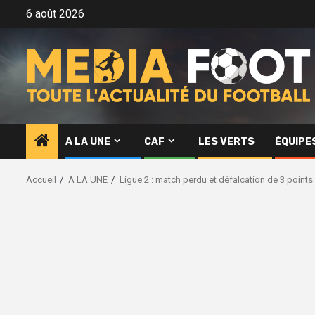
Aller
6 août 2026
au
contenu
A LA UNE
CAF
LES VERTS
ÉQUIPE
Accueil
A LA UNE
Ligue 2 : match perdu et défalcation de 3 points