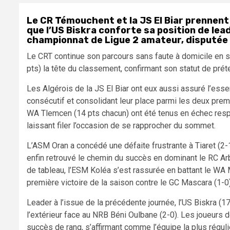
Le CR Témouchent et la JS El Biar prennen
que l’US Biskra conforte sa position de leade
championnat de Ligue 2 amateur, disputée
Le CRT continue son parcours sans faute à domicile en s
pts) la tête du classement, confirmant son statut de prét
Les Algérois de la JS El Biar ont eux aussi assuré l’esse
consécutif et consolidant leur place parmi les deux prem
WA Tlemcen (14 pts chacun) ont été tenus en échec respe
laissant filer l’occasion de se rapprocher du sommet.
L’ASM Oran a concédé une défaite frustrante à Tiaret (2-
enfin retrouvé le chemin du succès en dominant le RC Ar
de tableau, l’ESM Koléa s’est rassurée en battant le WA
première victoire de la saison contre le GC Mascara (1-0)
Leader à l’issue de la précédente journée, l’US Biskra (17
l’extérieur face au NRB Béni Oulbane (2-0). Les joueurs d
succès de rang, s’affirmant comme l’équipe la plus réguliè