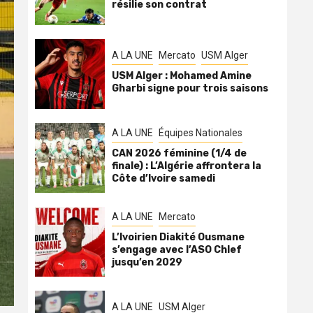
résilie son contrat
A LA UNE
Mercato
USM Alger
USM Alger : Mohamed Amine
Gharbi signe pour trois saisons
A LA UNE
Équipes Nationales
CAN 2026 féminine (1/4 de
finale) : L’Algérie affrontera la
Côte d’Ivoire samedi
A LA UNE
Mercato
L’Ivoirien Diakité Ousmane
s’engage avec l’ASO Chlef
jusqu’en 2029
A LA UNE
USM Alger