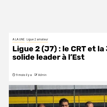
A LA UNE
Ligue 2 amateur
Ligue 2 (J7) : le CRT et l
solide leader à l’Est
9 mois il y a
Admin