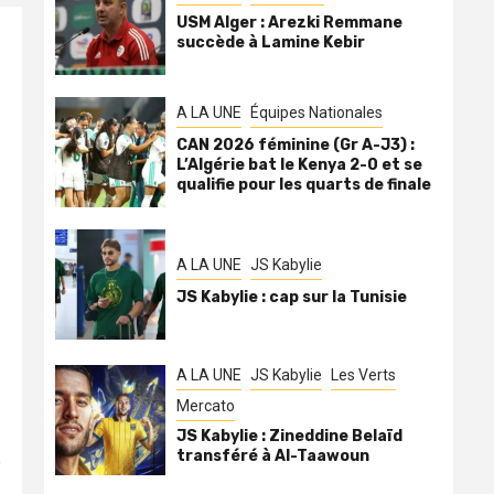
USM Alger : Arezki Remmane
succède à Lamine Kebir
A LA UNE
Équipes Nationales
CAN 2026 féminine (Gr A-J3) :
L’Algérie bat le Kenya 2-0 et se
qualifie pour les quarts de finale
A LA UNE
JS Kabylie
JS Kabylie : cap sur la Tunisie
A LA UNE
JS Kabylie
Les Verts
Mercato
JS Kabylie : Zineddine Belaïd
transféré à Al-Taawoun
e