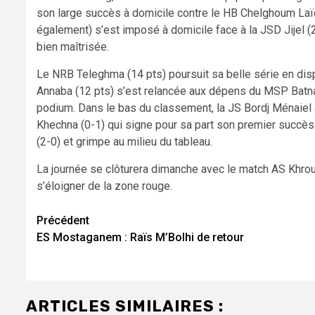
son large succès à domicile contre le HB Chelghoum Laïd
également) s’est imposé à domicile face à la JSD Jijel (2
bien maîtrisée.
Le NRB Teleghma (14 pts) poursuit sa belle série en disp
Annaba (12 pts) s’est relancée aux dépens du MSP Batna 
podium. Dans le bas du classement, la JS Bordj Ménaiel 
Khechna (0-1) qui signe pour sa part son premier succès
(2-0) et grimpe au milieu du tableau.
La journée se clôturera dimanche avec le match AS Khro
s’éloigner de la zone rouge.
Navigation
Précédent
ES Mostaganem : Raïs M’Bolhi de retour
d’article
ARTICLES SIMILAIRES :