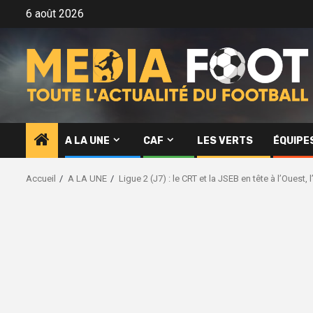
Aller
6 août 2026
au
contenu
A LA UNE
CAF
LES VERTS
ÉQUIPE
Accueil
A LA UNE
Ligue 2 (J7) : le CRT et la JSEB en tête à l’Ouest, 