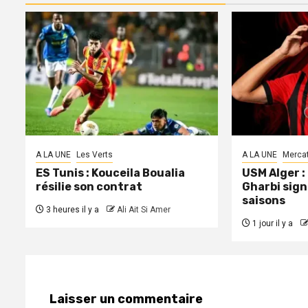
A LA UNE
Les Verts
A LA UNE
Merca
ES Tunis : Kouceila Boualia
USM Alger 
résilie son contrat
Gharbi sign
saisons
3 heures il y a
Ali Ait Si Amer
1 jour il y a
Laisser un commentaire