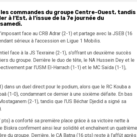
t les commandes du groupe Centre-Ouest, tandis
r à l’Est, à l’issue de la 7e journée du
 samedi.
’imposant face au CRB Adrar (2-1) et partage avec la JSEB (16
endant sérieux à l’accession en Ligue 1 Mobilis.
ntiel face à la JS Texraine (2-1), s’offrant un deuxième succès
iers du groupe. Derrière le duo de tête, le NA Hussein Dey et le
ctivement par l’USM El-Harrach (1-1) et le MC Saïda (1-1),
1) dans un duel direct pour le podium, alors que le RC Kouba a
baâ (1-0), condamnant ce dernier à une sixième défaite. En bas
 Mostaganem (2-1), tandis que l’US Béchar Djedid a signé sa
.
 pts) a conforté sa première place grâce à sa victoire nette à
e Biskra confirment ainsi leur solidité et enchaînent un quatrièm
re du groupe. Derrière, le CA Batna (16 pts) reste à l’affût après