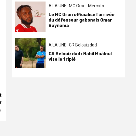
A LA UNE
MC Oran
Mercato
Le MC Oran officialise l’arrivée
du défenseur gabonais Omar
Baynama
A LA UNE
CR Belouizdad
CR Belouizdad : Nabil Maâloul
vise le triplé
t
r
s