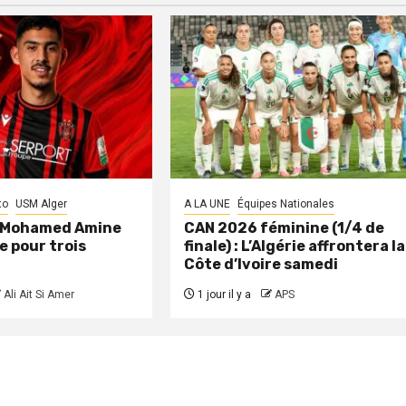
to
USM Alger
A LA UNE
Équipes Nationales
: Mohamed Amine
CAN 2026 féminine (1/4 de
e pour trois
finale) : L’Algérie affrontera la
Côte d’Ivoire samedi
Ali Ait Si Amer
1 jour il y a
APS