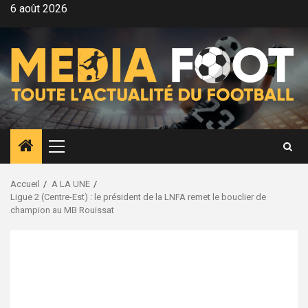
Aller
6 août 2026
au
contenu
Menu
principal
Accueil
A LA UNE
Ligue 2 (Centre-Est) : le président de la LNFA remet le bouclier de
champion au MB Rouissat