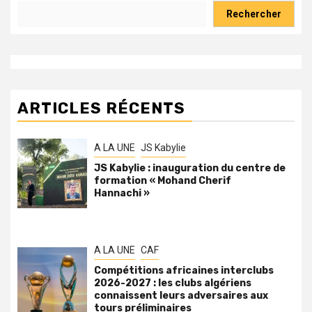
Rechercher
ARTICLES RÉCENTS
A LA UNE
JS Kabylie
JS Kabylie : inauguration du centre de
formation « Mohand Cherif
Hannachi »
A LA UNE
CAF
Compétitions africaines interclubs
2026-2027 : les clubs algériens
connaissent leurs adversaires aux
tours préliminaires