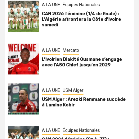
A LA UNE
Équipes Nationales
CAN 2026 féminine (1/4 de finale) :
L’Algérie affrontera la Côte d’Ivoire
samedi
A LA UNE
Mercato
L’Ivoirien Diakité Ousmane s’engage
avec l’ASO Chlef jusqu’en 2029
A LA UNE
USM Alger
USM Alger : Arezki Remmane succède
à Lamine Kebir
A LA UNE
Équipes Nationales