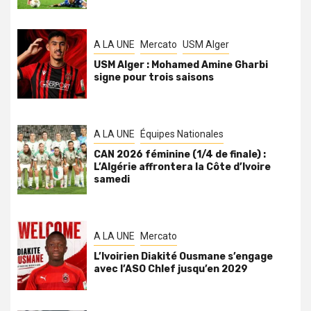
A LA UNE
Mercato
USM Alger
USM Alger : Mohamed Amine Gharbi
signe pour trois saisons
A LA UNE
Équipes Nationales
CAN 2026 féminine (1/4 de finale) :
L’Algérie affrontera la Côte d’Ivoire
samedi
A LA UNE
Mercato
L’Ivoirien Diakité Ousmane s’engage
avec l’ASO Chlef jusqu’en 2029