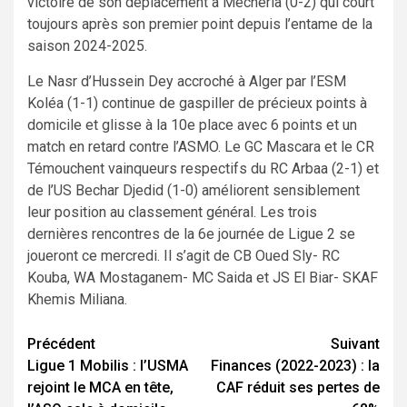
victoire de son déplacement à Mecheria (0-2) qui court
toujours après son premier point depuis l’entame de la
saison 2024-2025.
Le Nasr d’Hussein Dey accroché à Alger par l’ESM
Koléa (1-1) continue de gaspiller de précieux points à
domicile et glisse à la 10e place avec 6 points et un
match en retard contre l’ASMO. Le GC Mascara et le CR
Témouchent vainqueurs respectifs du RC Arbaa (2-1) et
de l’US Bechar Djedid (1-0) améliorent sensiblement
leur position au classement général. Les trois
dernières rencontres de la 6e journée de Ligue 2 se
joueront ce mercredi. Il s’agit de CB Oued Sly- RC
Kouba, WA Mostaganem- MC Saida et JS El Biar- SKAF
Khemis Miliana.
Navigation
Précédent
Suivant
Ligue 1 Mobilis : l’USMA
Finances (2022-2023) : la
d’article
rejoint le MCA en tête,
CAF réduit ses pertes de