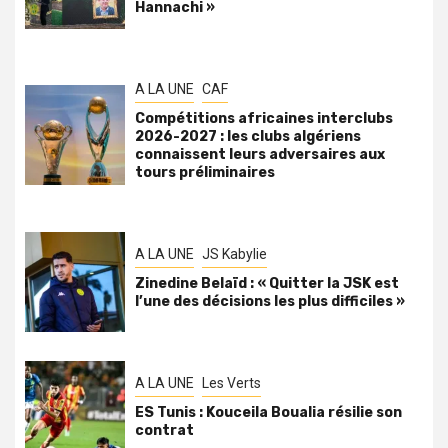
Hannachi »
A LA UNE
CAF
Compétitions africaines interclubs
2026-2027 : les clubs algériens
connaissent leurs adversaires aux
tours préliminaires
A LA UNE
JS Kabylie
Zinedine Belaïd : « Quitter la JSK est
l’une des décisions les plus difficiles »
A LA UNE
Les Verts
ES Tunis : Kouceila Boualia résilie son
contrat