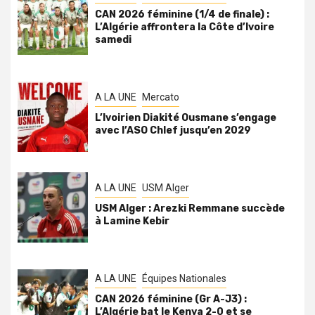
CAN 2026 féminine (1/4 de finale) :
L’Algérie affrontera la Côte d’Ivoire
samedi
A LA UNE
Mercato
L’Ivoirien Diakité Ousmane s’engage
avec l’ASO Chlef jusqu’en 2029
A LA UNE
USM Alger
USM Alger : Arezki Remmane succède
à Lamine Kebir
A LA UNE
Équipes Nationales
CAN 2026 féminine (Gr A-J3) :
L’Algérie bat le Kenya 2-0 et se