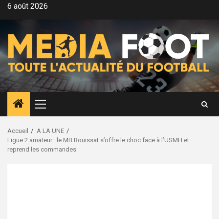
Aller
6 août 2026
au
contenu
Menu
principal
Accueil
A LA UNE
Ligue 2 amateur : le MB Rouissat s’offre le choc face à l’USMH et
reprend les commandes