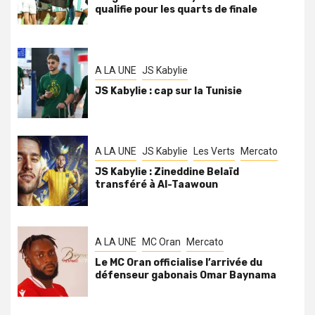
qualifie pour les quarts de finale
A LA UNE
JS Kabylie
JS Kabylie : cap sur la Tunisie
A LA UNE
JS Kabylie
Les Verts
Mercato
JS Kabylie : Zineddine Belaïd
transféré à Al-Taawoun
A LA UNE
MC Oran
Mercato
Le MC Oran officialise l’arrivée du
défenseur gabonais Omar Baynama