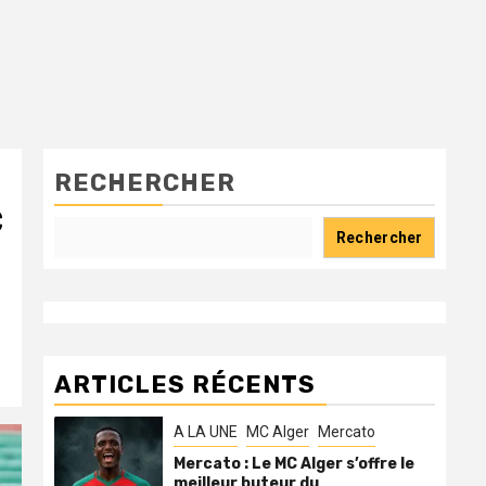
RECHERCHER
C
Rechercher
ARTICLES RÉCENTS
A LA UNE
MC Alger
Mercato
Mercato : Le MC Alger s’offre le
meilleur buteur du