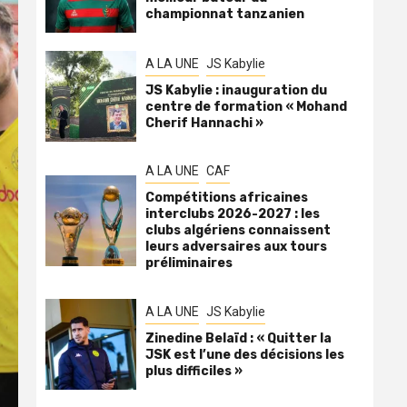
championnat tanzanien
A LA UNE
JS Kabylie
JS Kabylie : inauguration du
centre de formation « Mohand
Cherif Hannachi »
A LA UNE
CAF
Compétitions africaines
interclubs 2026-2027 : les
clubs algériens connaissent
leurs adversaires aux tours
préliminaires
A LA UNE
JS Kabylie
Zinedine Belaïd : « Quitter la
JSK est l’une des décisions les
plus difficiles »