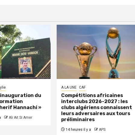
ylie
A LA UNE
CAF
: inauguration du
Compétitions africaines
formation
interclubs 2026-2027 : les
herif Hannachi »
clubs algériens connaissent
leurs adversaires aux tours
a
Ali Ait Si Amer
préliminaires
14 heures il y a
APS