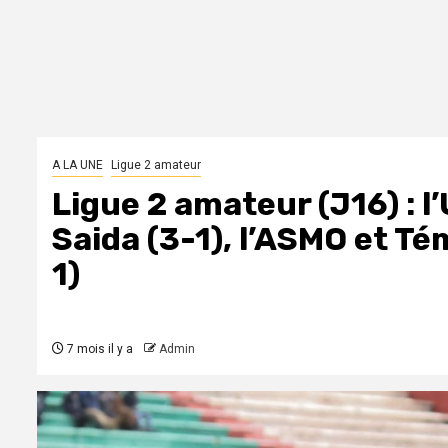
A LA UNE
Ligue 2 amateur
Ligue 2 amateur (J16) : 
Saida (3-1), l’ASMO et T
1)
7 mois il y a
Admin