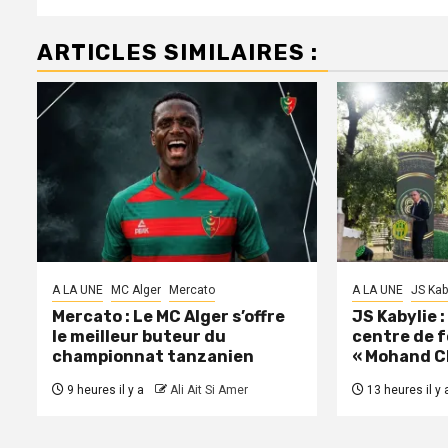
ARTICLES SIMILAIRES :
A LA UNE
MC Alger
Mercato
A LA UNE
JS Kab
Mercato : Le MC Alger s’offre
JS Kabylie 
le meilleur buteur du
centre de 
championnat tanzanien
« Mohand C
9 heures il y a
Ali Ait Si Amer
13 heures il y 