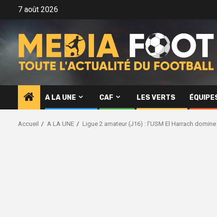
Aller
7 août 2026
au
contenu
A LA UNE
CAF
LES VERTS
ÉQUIPE
Accueil
A LA UNE
Ligue 2 amateur (J16) : l’USM El Harrach domine 