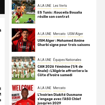
A LA UNE
Les Verts
ES Tunis : Kouceila Boualia
résilie son contrat
n
A LA UNE
Mercato
USM Alger
USM Alger : Mohamed Amine
Gharbi signe pour trois saisons
A LA UNE
Équipes Nationales
CAN 2026 féminine (1/4 de
finale) : L’Algérie affrontera la
Côte d’Ivoire samedi
A LA UNE
Mercato
t
M
L’Ivoirien Diakité Ousmane
s’engage avec l’ASO Chlef
a
jusqu’en 2029