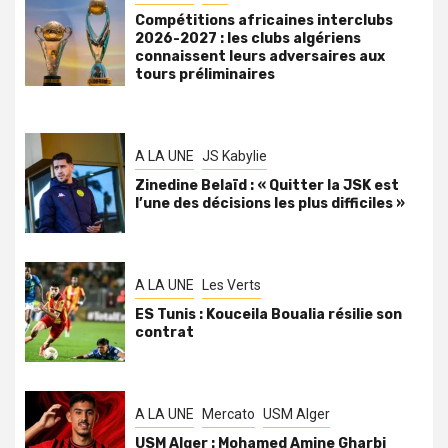
Compétitions africaines interclubs
2026-2027 : les clubs algériens
connaissent leurs adversaires aux
tours préliminaires
A LA UNE
JS Kabylie
Zinedine Belaïd : « Quitter la JSK est
l’une des décisions les plus difficiles »
A LA UNE
Les Verts
ES Tunis : Kouceila Boualia résilie son
contrat
A LA UNE
Mercato
USM Alger
USM Alger : Mohamed Amine Gharbi