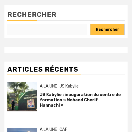
RECHERCHER
Rechercher
ARTICLES RÉCENTS
A LA UNE
JS Kabylie
JS Kabylie : inauguration du centre de
formation « Mohand Cherif
Hannachi »
A LA UNE
CAF