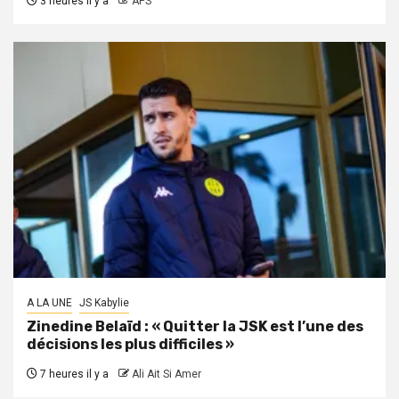
3 heures il y a
APS
A LA UNE
JS Kabylie
Zinedine Belaïd : « Quitter la JSK est l’une des
décisions les plus difficiles »
7 heures il y a
Ali Ait Si Amer