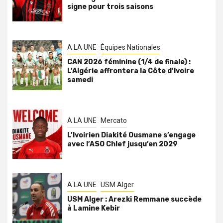
signe pour trois saisons
A LA UNE
Équipes Nationales
CAN 2026 féminine (1/4 de finale) :
L’Algérie affrontera la Côte d’Ivoire
samedi
A LA UNE
Mercato
L’Ivoirien Diakité Ousmane s’engage
avec l’ASO Chlef jusqu’en 2029
A LA UNE
USM Alger
USM Alger : Arezki Remmane succède
à Lamine Kebir