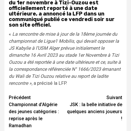
du 1er novembre à Tizi-Ouzou est
officiellement reporté à une date
ultérieure, a annoncé la LFP dans un
communiqué publié ce vendredi soir sur
son site officiel.
«
La rencontre de mise à jour de la 18ème journée du
championnat de Ligue1 Mobilis, qui devait opposer la
JS Kabylie à l’USM Alger prévue initialement le
dimanche 16 Avril 2023 au stade 1er Novembre à Tizi
Ouzou a été reportée à une date ultérieure et ce, suite à
la correspondance référenciée N° 1666/2023 émanant
du Wali de Tizi Ouzou relative au report de ladite
rencontre »,
a précisé la LFP.
Navigation
Précédent
Suivant
Championnat d’Algérie
JSK : la belle initiative de
d’article
des jeunes catégories :
quelques anciens joueurs
reprise après le
!
Ramadhan