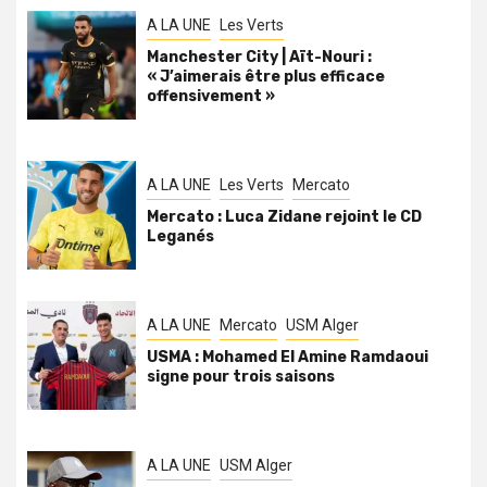
A LA UNE
Les Verts
Manchester City | Aït-Nouri :
« J’aimerais être plus efficace
offensivement »
A LA UNE
Les Verts
Mercato
Mercato : Luca Zidane rejoint le CD
Leganés
A LA UNE
Mercato
USM Alger
USMA : Mohamed El Amine Ramdaoui
signe pour trois saisons
A LA UNE
USM Alger