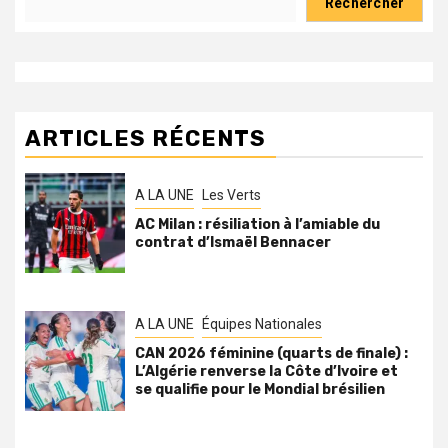
Rechercher
ARTICLES RÉCENTS
A LA UNE
Les Verts
AC Milan : résiliation à l’amiable du
contrat d’Ismaël Bennacer
A LA UNE
Équipes Nationales
CAN 2026 féminine (quarts de finale) :
L’Algérie renverse la Côte d’Ivoire et
se qualifie pour le Mondial brésilien