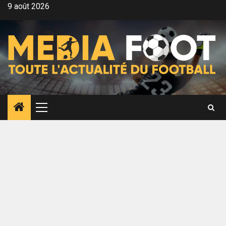
Aller
9 août 2026
au
contenu
Menu
principal