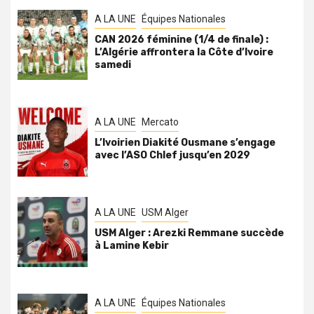
A LA UNE
Équipes Nationales
CAN 2026 féminine (1/4 de finale) :
L’Algérie affrontera la Côte d’Ivoire
samedi
A LA UNE
Mercato
L’Ivoirien Diakité Ousmane s’engage
avec l’ASO Chlef jusqu’en 2029
A LA UNE
USM Alger
USM Alger : Arezki Remmane succède
à Lamine Kebir
A LA UNE
Équipes Nationales