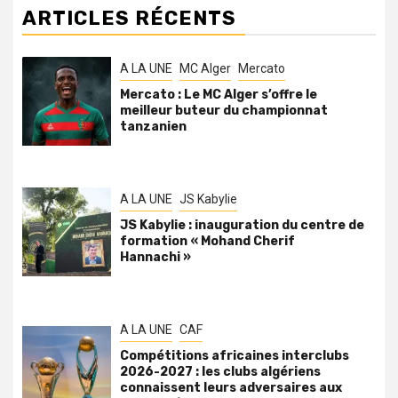
ARTICLES RÉCENTS
A LA UNE
MC Alger
Mercato
Mercato : Le MC Alger s’offre le
meilleur buteur du championnat
tanzanien
A LA UNE
JS Kabylie
JS Kabylie : inauguration du centre de
formation « Mohand Cherif
Hannachi »
A LA UNE
CAF
Compétitions africaines interclubs
2026-2027 : les clubs algériens
connaissent leurs adversaires aux