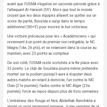
avant que l’USMA n’égalise en seconde période grâce à
l’attaquant Al-Haraish (55′). Alors que tout le monde
croyait que les deux équipes allaient se quitter sur un
score de parité, Bouzida a surgi dans le temps
additionnel (90+5′) pour inscrire le but victorieux.
Une victoire précieuse pour les « Académiciens » qui
reviennent à un point du premier non relégable, le NC
Magra (14e, 26 pts), et se relancent dans la course au
maintien, avec 25 points au compteur.
De son côté, l’USMA reste scotchée à la 8e place avec
32 points. Le club de Soustara pourra même prétendre
monter sur le podium puisqu’il aura à disputer deux
autres matchs en retard à domicile, l’un contre le MC
Oran (21e journée), l’autre contre le MC Alger (23e
journée), forcé au repos depuis plus de trois semaines.
L’entraîneur des Rouge et Noir, Abdelhak Benchikha a
aligné un onze largement remanié, à une semaine de la