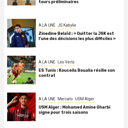
tours préliminaires
A LA UNE
JS Kabylie
Zinedine Belaïd : « Quitter la JSK est
l’une des décisions les plus difficiles »
A LA UNE
Les Verts
ES Tunis : Kouceila Boualia résilie son
contrat
A LA UNE
Mercato
USM Alger
USM Alger : Mohamed Amine Gharbi
signe pour trois saisons