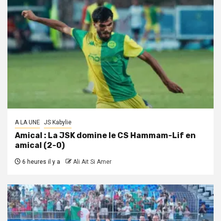
A LA UNE
JS Kabylie
Amical : La JSK domine le CS Hammam-Lif en
amical (2-0)
6 heures il y a
Ali Ait Si Amer