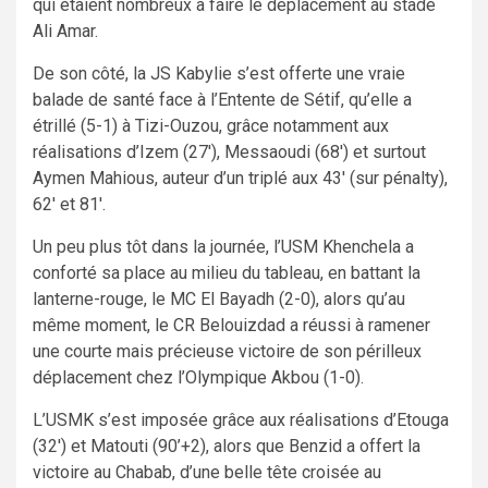
qui étaient nombreux à faire le déplacement au stade
Ali Amar.
De son côté, la JS Kabylie s’est offerte une vraie
balade de santé face à l’Entente de Sétif, qu’elle a
étrillé (5-1) à Tizi-Ouzou, grâce notamment aux
réalisations d’Izem (27′), Messaoudi (68′) et surtout
Aymen Mahious, auteur d’un triplé aux 43′ (sur pénalty),
62′ et 81′.
Un peu plus tôt dans la journée, l’USM Khenchela a
conforté sa place au milieu du tableau, en battant la
lanterne-rouge, le MC El Bayadh (2-0), alors qu’au
même moment, le CR Belouizdad a réussi à ramener
une courte mais précieuse victoire de son périlleux
déplacement chez l’Olympique Akbou (1-0).
L’USMK s’est imposée grâce aux réalisations d’Etouga
(32′) et Matouti (90’+2), alors que Benzid a offert la
victoire au Chabab, d’une belle tête croisée au