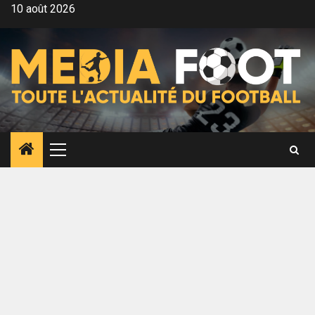
Aller
10 août 2026
au
contenu
Menu
principal