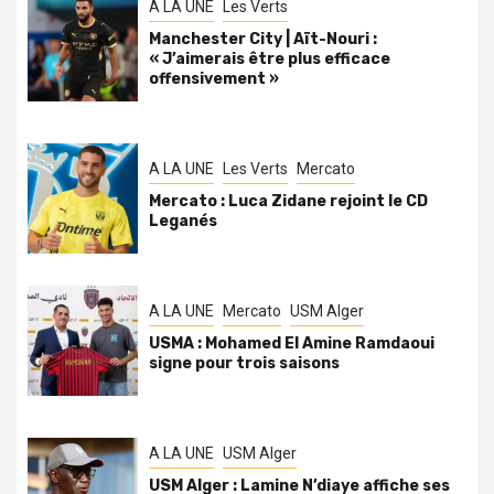
A LA UNE
Les Verts
Manchester City | Aït-Nouri :
« J’aimerais être plus efficace
offensivement »
A LA UNE
Les Verts
Mercato
Mercato : Luca Zidane rejoint le CD
Leganés
A LA UNE
Mercato
USM Alger
USMA : Mohamed El Amine Ramdaoui
signe pour trois saisons
A LA UNE
USM Alger
USM Alger : Lamine N’diaye affiche ses