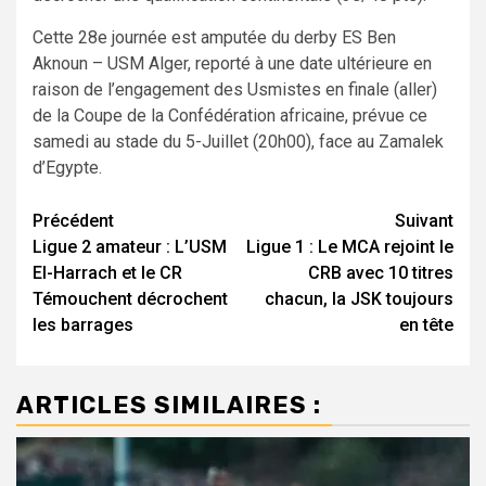
Cette 28e journée est amputée du derby ES Ben
Aknoun – USM Alger, reporté à une date ultérieure en
raison de l’engagement des Usmistes en finale (aller)
de la Coupe de la Confédération africaine, prévue ce
samedi au stade du 5-Juillet (20h00), face au Zamalek
d’Egypte.
Navigation
Précédent
Suivant
Ligue 2 amateur : L’USM
Ligue 1 : Le MCA rejoint le
d’article
El-Harrach et le CR
CRB avec 10 titres
Témouchent décrochent
chacun, la JSK toujours
les barrages
en tête
ARTICLES SIMILAIRES :