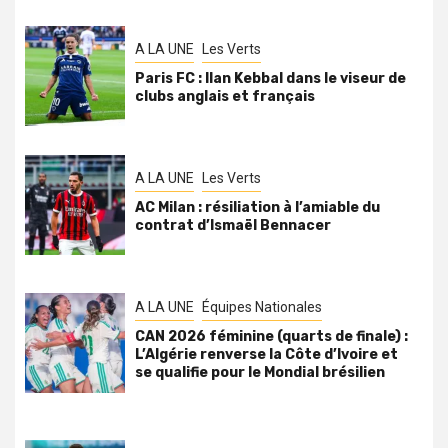
A LA UNE
Les Verts
Paris FC : Ilan Kebbal dans le viseur de
clubs anglais et français
A LA UNE
Les Verts
AC Milan : résiliation à l’amiable du
contrat d’Ismaël Bennacer
A LA UNE
Équipes Nationales
CAN 2026 féminine (quarts de finale) :
L’Algérie renverse la Côte d’Ivoire et
se qualifie pour le Mondial brésilien