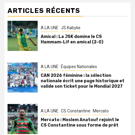
ARTICLES RÉCENTS
A LA UNE
JS Kabylie
Amical : La JSK domine le CS
Hammam-Lif en amical (2-0)
A LA UNE
Équipes Nationales
CAN 2026 féminine : la sélection
nationale écrit une page historique et
valide son ticket pour le Mondial 2027
A LA UNE
CS Constantine
Mercato
Mercato : Moslem Anatouf rejoint le
CS Constantine sous forme de prêt