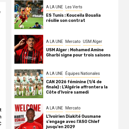
A LA UNE
Les Verts
e
ES Tunis : Kouceila Boualia
résilie son contrat
A LA UNE
Mercato
USM Alger
USM Alger : Mohamed Amine
Gharbi signe pour trois saisons
A LA UNE
Équipes Nationales
CAN 2026 féminine (1/4 de
finale) : L’Algérie affrontera la
Côte d’Ivoire samedi
A LA UNE
Mercato
t
n
L’Ivoirien Diakité Ousmane
s’engage avec l’ASO Chlef
C
jusqu’en 2029