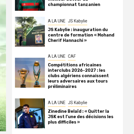
championnat tanzanien
A LA UNE
JS Kabylie
JS Kabylie : inauguration du
centre de formation « Mohand
Cherif Hannachi »
A LA UNE
CAF
Compétitions africaines
interclubs 2026-2027 : les
clubs algériens connaissent
leurs adversaires aux tours
préliminaires
A LA UNE
JS Kabylie
Zinedine Belaïd : « Quitter la
JSK est l’une des décisions les
plus difficiles »