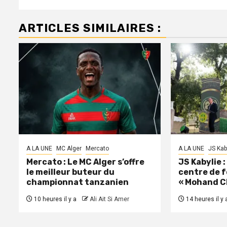
ARTICLES SIMILAIRES :
A LA UNE
MC Alger
Mercato
A LA UNE
JS Kab
Mercato : Le MC Alger s’offre
JS Kabylie 
le meilleur buteur du
centre de 
championnat tanzanien
« Mohand C
10 heures il y a
Ali Ait Si Amer
14 heures il y 