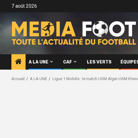
Aller
7 août 2026
au
contenu
A LA UNE
CAF
LES VERTS
ÉQUIPE
Accueil
A LA UNE
Ligue 1 Mobilis : le match USM Alger-USM Khenc