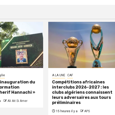
ylie
A LA UNE
CAF
: inauguration du
Compétitions africaines
formation
interclubs 2026-2027 : les
herif Hannachi »
clubs algériens connaissent
leurs adversaires aux tours
a
Ali Ait Si Amer
préliminaires
15 heures il y a
APS