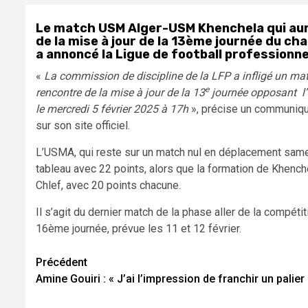
Le match USM Alger-USM Khenchela qui aura
de la mise à jour de la 13ème journée du cha
a annoncé la Ligue de football professionne
«
La commission de discipline de la LFP a infligé un matc
e
rencontre de la mise à jour de la 13
journée opposant l’
le mercredi 5 février 2025 à 17h
», précise un communiqué
sur son site officiel.
L’USMA, qui reste sur un match nul en déplacement samed
tableau avec 22 points, alors que la formation de Khenche
Chlef, avec 20 points chacune.
Il s’agit du dernier match de la phase aller de la compéti
16ème journée, prévue les 11 et 12 février.
Navigation
Précédent
Amine Gouiri : « J’ai l’impression de franchir un palier
d’article