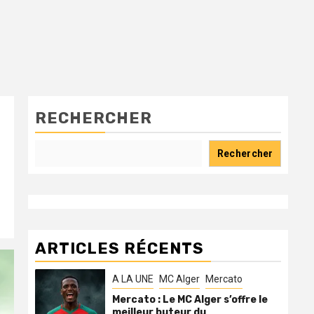
RECHERCHER
à
Rechercher
ARTICLES RÉCENTS
A LA UNE
MC Alger
Mercato
Mercato : Le MC Alger s’offre le
meilleur buteur du