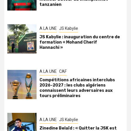
tanzanien
A LA UNE
JS Kabylie
JS Kabylie : inauguration du centre de
formation « Mohand Cherif
Hannachi »
A LA UNE
CAF
Compétitions africaines interclubs
2026-2027 : les clubs algériens
connaissent leurs adversaires aux
tours préliminaires
A LA UNE
JS Kabylie
Zinedine Belaïd : « Quitter la JSK est