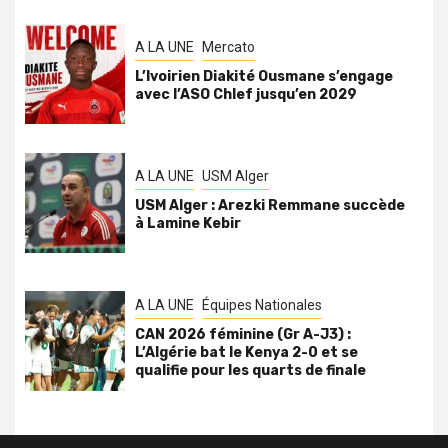
A LA UNE
Mercato
L’Ivoirien Diakité Ousmane s’engage
avec l’ASO Chlef jusqu’en 2029
A LA UNE
USM Alger
USM Alger : Arezki Remmane succède
à Lamine Kebir
A LA UNE
Équipes Nationales
CAN 2026 féminine (Gr A-J3) :
L’Algérie bat le Kenya 2-0 et se
qualifie pour les quarts de finale