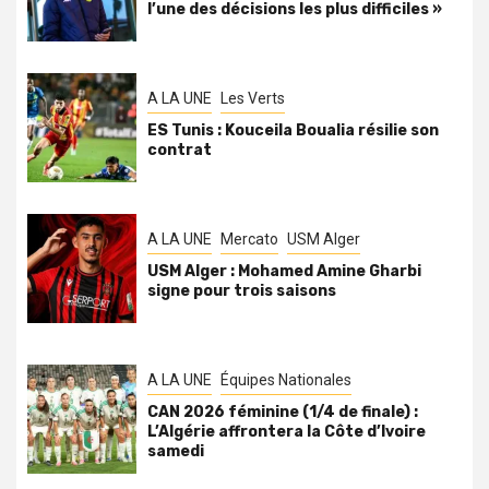
l’une des décisions les plus difficiles »
A LA UNE
Les Verts
ES Tunis : Kouceila Boualia résilie son
contrat
A LA UNE
Mercato
USM Alger
USM Alger : Mohamed Amine Gharbi
signe pour trois saisons
A LA UNE
Équipes Nationales
CAN 2026 féminine (1/4 de finale) :
L’Algérie affrontera la Côte d’Ivoire
samedi