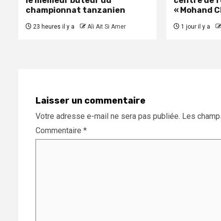
le meilleur buteur du
centre de 
championnat tanzanien
« Mohand C
23 heures il y a
Ali Ait Si Amer
1 jour il y a
Laisser un commentaire
Votre adresse e-mail ne sera pas publiée.
Les champs
Commentaire
*