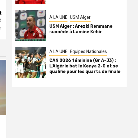
t
A LA UNE
USM Alger
d
USM Alger : Arezki Remmane
m
succède à Lamine Kebir
A LA UNE
Équipes Nationales
CAN 2026 féminine (Gr A-J3) :
L’Algérie bat le Kenya 2-0 et se
qualifie pour les quarts de finale