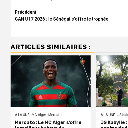
Navigation
Précédent
CAN U17 2026 : le Sénégal s’offre le trophée
d’article
ARTICLES SIMILAIRES :
A LA UNE
MC Alger
Mercato
A LA UNE
JS Kab
Mercato : Le MC Alger s’offre
JS Kabylie 