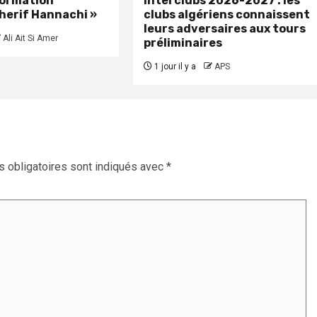
formation
interclubs 2026-2027 : les
herif Hannachi »
clubs algériens connaissent
leurs adversaires aux tours
Ali Ait Si Amer
préliminaires
1 jour il y a
APS
 obligatoires sont indiqués avec
*