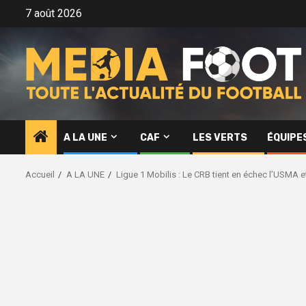
Aller
7 août 2026
au
contenu
A LA UNE
CAF
LES VERTS
ÉQUIPE
Accueil
A LA UNE
Ligue 1 Mobilis : Le CRB tient en échec l’USMA e