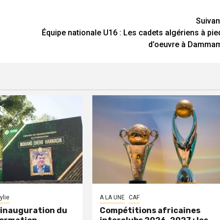
Suivan
Équipe nationale U16 : Les cadets algériens à pie
d’oeuvre à Damma
ylie
A LA UNE
CAF
: inauguration du
Compétitions africaines