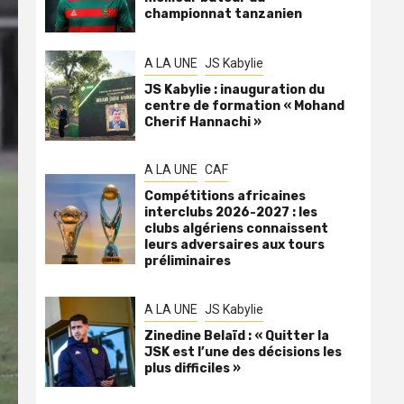
championnat tanzanien
A LA UNE
JS Kabylie
JS Kabylie : inauguration du
centre de formation « Mohand
Cherif Hannachi »
A LA UNE
CAF
Compétitions africaines
interclubs 2026-2027 : les
clubs algériens connaissent
leurs adversaires aux tours
préliminaires
A LA UNE
JS Kabylie
Zinedine Belaïd : « Quitter la
JSK est l’une des décisions les
plus difficiles »