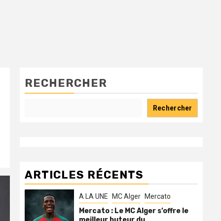
RECHERCHER
Rechercher
ARTICLES RÉCENTS
A LA UNE
MC Alger
Mercato
Mercato : Le MC Alger s’offre le
meilleur buteur du