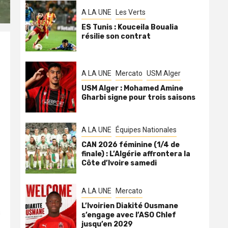
A LA UNE
Les Verts
ES Tunis : Kouceila Boualia
résilie son contrat
A LA UNE
Mercato
USM Alger
USM Alger : Mohamed Amine
Gharbi signe pour trois saisons
A LA UNE
Équipes Nationales
CAN 2026 féminine (1/4 de
finale) : L’Algérie affrontera la
Côte d’Ivoire samedi
A LA UNE
Mercato
L’Ivoirien Diakité Ousmane
s
s’engage avec l’ASO Chlef
jusqu’en 2029