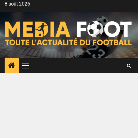
Aller
8 août 2026
au
contenu
Menu
principal