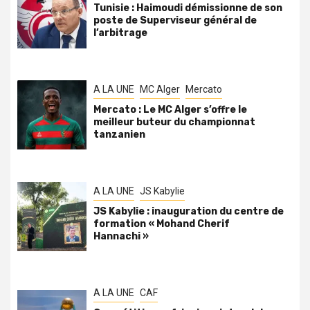
Tunisie : Haimoudi démissionne de son
poste de Superviseur général de
l’arbitrage
A LA UNE
MC Alger
Mercato
Mercato : Le MC Alger s’offre le
meilleur buteur du championnat
tanzanien
A LA UNE
JS Kabylie
JS Kabylie : inauguration du centre de
formation « Mohand Cherif
Hannachi »
A LA UNE
CAF