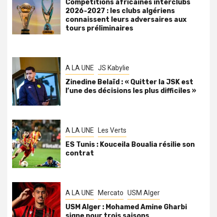
Compétitions africaines interclubs
2026-2027 : les clubs algériens
connaissent leurs adversaires aux
tours préliminaires
A LA UNE
JS Kabylie
Zinedine Belaïd : « Quitter la JSK est
l’une des décisions les plus difficiles »
A LA UNE
Les Verts
ES Tunis : Kouceila Boualia résilie son
contrat
A LA UNE
Mercato
USM Alger
USM Alger : Mohamed Amine Gharbi
signe pour trois saisons