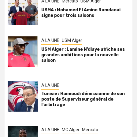
A LA UNE
Mercato
USM Alger
USMA : Mohamed El Amine Ramdaoui
signe pour trois saisons
A LA UNE
USM Alger
USM Alger : Lamine N’diaye affiche ses
grandes ambitions pour la nouvelle
saison
A LA UNE
Tunisie : Haimoudi démissionne de son
poste de Superviseur général de
l’arbitrage
A LA UNE
MC Alger
Mercato