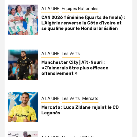
A LA UNE
Équipes Nationales
CAN 2026 féminine (quarts de finale) :
L’Algérie renverse la Côte d’Ivoire et
se qualifie pour le Mondial brésilien
A LA UNE
Les Verts
Manchester City | Aït-Nouri :
« J’aimerais être plus efficace
offensivement »
A LA UNE
Les Verts
Mercato
Mercato : Luca Zidane rejoint le CD
Leganés