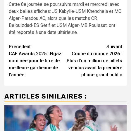
Cette 8e journée se poursuivra mardi et mercredi avec
deux belles affiches: JS Kabylie-USM Khenchela et MC
Alger-Paradou AC, alors que les matchs CR
Belouizdad-ES Sétif et USM Alger-MB Rouissat, ont
été reportés à une date ultérieure.
Navigation
Précédent
Suivant
CAF Awards 2025 : Ngazi
Coupe du monde 2026 :
d’article
nominée pour le titre de
Plus d’un million de billets
meilleure gardienne de
vendus avant la première
l’année
phase grand public
ARTICLES SIMILAIRES :