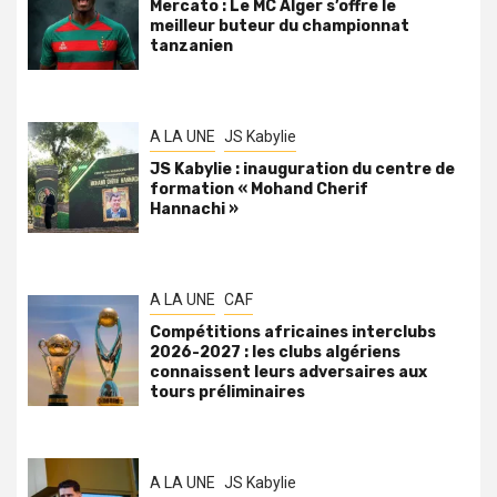
Mercato : Le MC Alger s’offre le
meilleur buteur du championnat
tanzanien
A LA UNE
JS Kabylie
JS Kabylie : inauguration du centre de
formation « Mohand Cherif
Hannachi »
A LA UNE
CAF
Compétitions africaines interclubs
2026-2027 : les clubs algériens
connaissent leurs adversaires aux
tours préliminaires
A LA UNE
JS Kabylie