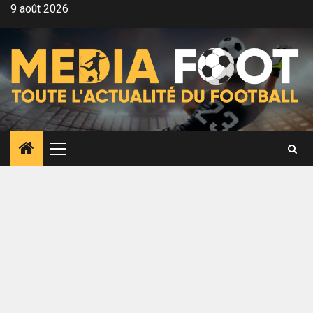
Aller
9 août 2026
au
contenu
Menu
principal