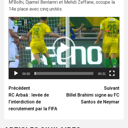
M’Bolhi, Djamel Benlamri et Mehdi Zeffane, occupe la
14e place avec cinq unités.
Lecteur
vidéo
00:00
00:31
Navigation
Précédent
Suivant
RC Arbaâ : levée de
Billel Brahimi signe au FC
d’article
l’interdiction de
Santos de Neymar
recrutement par la FIFA