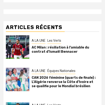
ARTICLES RÉCENTS
A LA UNE
Les Verts
AC Milan : résiliation à l’amiable du
contrat d’Ismaël Bennacer
A LA UNE
Équipes Nationales
CAN 2026 féminine (quarts de finale) :
L’Algérie renverse la Côte d’Ivoire et
se qualifie pour le Mondial brésilien