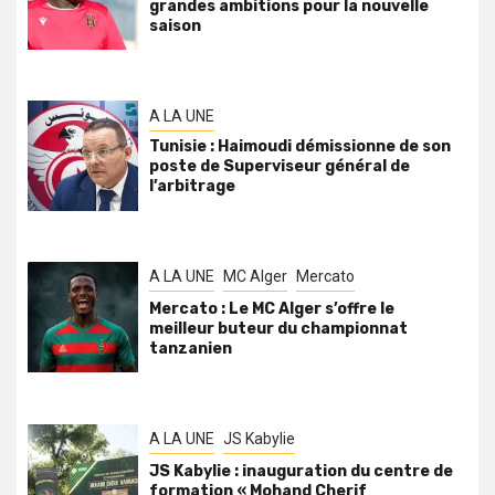
grandes ambitions pour la nouvelle
saison
A LA UNE
Tunisie : Haimoudi démissionne de son
poste de Superviseur général de
l’arbitrage
A LA UNE
MC Alger
Mercato
Mercato : Le MC Alger s’offre le
meilleur buteur du championnat
tanzanien
A LA UNE
JS Kabylie
JS Kabylie : inauguration du centre de
formation « Mohand Cherif