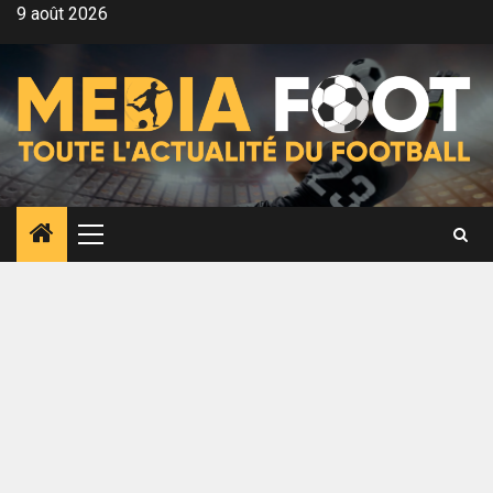
Aller
9 août 2026
au
contenu
Menu
principal