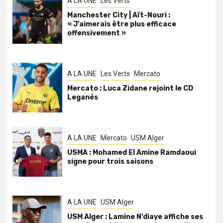
A LA UNE
Les Verts
Manchester City | Aït-Nouri :
« J’aimerais être plus efficace
offensivement »
A LA UNE
Les Verts
Mercato
Mercato : Luca Zidane rejoint le CD
Leganés
A LA UNE
Mercato
USM Alger
USMA : Mohamed El Amine Ramdaoui
signe pour trois saisons
A LA UNE
USM Alger
USM Alger : Lamine N’diaye affiche ses