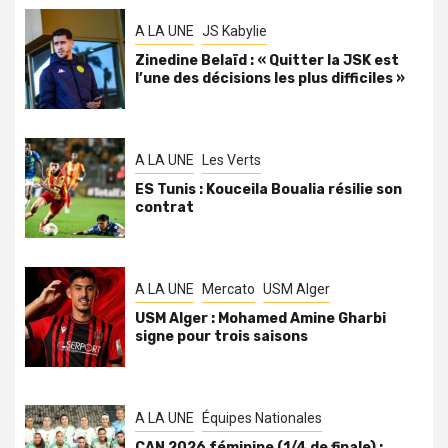
A LA UNE
JS Kabylie
Zinedine Belaïd : « Quitter la JSK est
l’une des décisions les plus difficiles »
A LA UNE
Les Verts
ES Tunis : Kouceila Boualia résilie son
contrat
A LA UNE
Mercato
USM Alger
USM Alger : Mohamed Amine Gharbi
signe pour trois saisons
A LA UNE
Équipes Nationales
CAN 2026 féminine (1/4 de finale) :