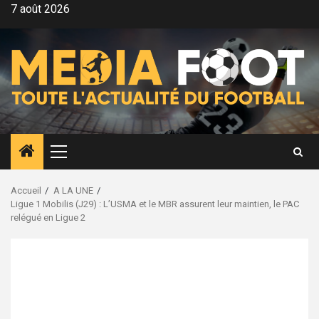
Aller
7 août 2026
au
contenu
Menu
principal
Accueil
A LA UNE
Ligue 1 Mobilis (J29) : L’USMA et le MBR assurent leur maintien, le PAC
relégué en Ligue 2