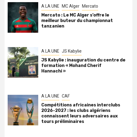
A LA UNE
MC Alger
Mercato
Mercato : Le MC Alger s’offre le
meilleur buteur du championnat
tanzanien
A LA UNE
JS Kabylie
JS Kabylie : inauguration du centre de
formation « Mohand Cherif
Hannachi »
A LA UNE
CAF
Compétitions africaines interclubs
2026-2027 : les clubs algériens
connaissent leurs adversaires aux
tours préliminaires