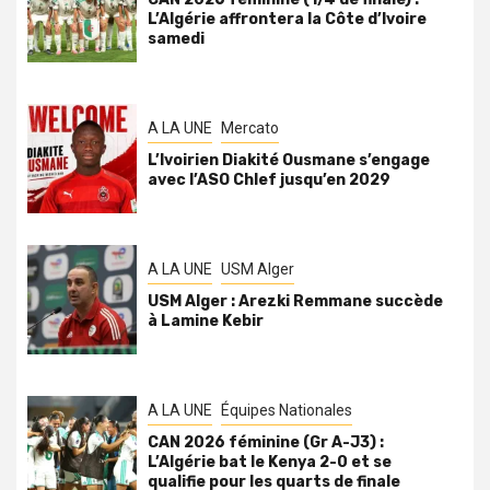
L’Algérie affrontera la Côte d’Ivoire
samedi
A LA UNE
Mercato
L’Ivoirien Diakité Ousmane s’engage
avec l’ASO Chlef jusqu’en 2029
A LA UNE
USM Alger
USM Alger : Arezki Remmane succède
à Lamine Kebir
A LA UNE
Équipes Nationales
CAN 2026 féminine (Gr A-J3) :
L’Algérie bat le Kenya 2-0 et se
qualifie pour les quarts de finale