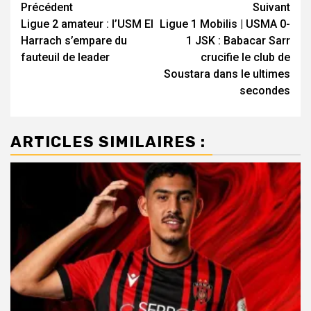
Navigation
Précédent
Suivant
Ligue 2 amateur : l’USM El
Ligue 1 Mobilis | USMA 0-
d’article
Harrach s’empare du
1 JSK : Babacar Sarr
fauteuil de leader
crucifie le club de
Soustara dans le ultimes
secondes
ARTICLES SIMILAIRES :