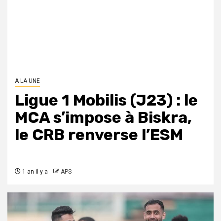
A LA UNE
Ligue 1 Mobilis (J23) : le
MCA s’impose à Biskra,
le CRB renverse l’ESM
1 an il y a
APS