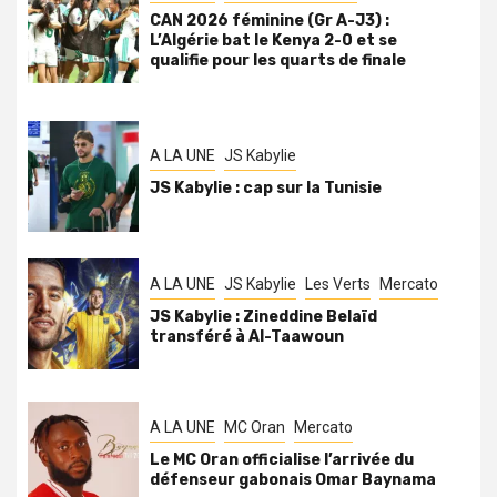
CAN 2026 féminine (Gr A-J3) :
L’Algérie bat le Kenya 2-0 et se
qualifie pour les quarts de finale
A LA UNE
JS Kabylie
JS Kabylie : cap sur la Tunisie
A LA UNE
JS Kabylie
Les Verts
Mercato
JS Kabylie : Zineddine Belaïd
transféré à Al-Taawoun
A LA UNE
MC Oran
Mercato
Le MC Oran officialise l’arrivée du
défenseur gabonais Omar Baynama