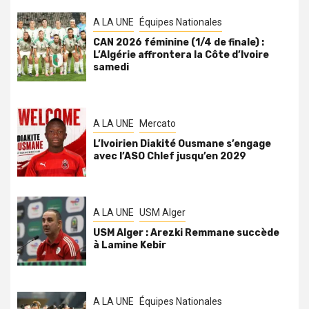
A LA UNE
Équipes Nationales
CAN 2026 féminine (1/4 de finale) :
L’Algérie affrontera la Côte d’Ivoire
samedi
A LA UNE
Mercato
L’Ivoirien Diakité Ousmane s’engage
avec l’ASO Chlef jusqu’en 2029
A LA UNE
USM Alger
USM Alger : Arezki Remmane succède
à Lamine Kebir
A LA UNE
Équipes Nationales