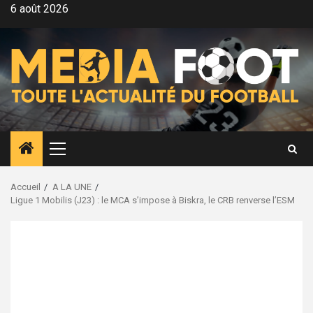
Aller
6 août 2026
au
contenu
Menu
principal
Accueil
A LA UNE
Ligue 1 Mobilis (J23) : le MCA s’impose à Biskra, le CRB renverse l’ESM