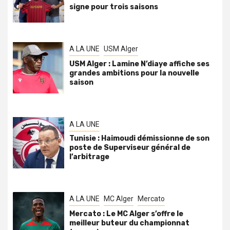
signe pour trois saisons
A LA UNE
USM Alger
USM Alger : Lamine N’diaye affiche ses
grandes ambitions pour la nouvelle
saison
A LA UNE
Tunisie : Haimoudi démissionne de son
poste de Superviseur général de
l’arbitrage
A LA UNE
MC Alger
Mercato
Mercato : Le MC Alger s’offre le
meilleur buteur du championnat