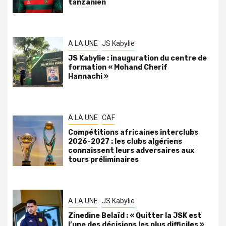
tanzanien
A LA UNE
JS Kabylie
JS Kabylie : inauguration du centre de
formation « Mohand Cherif
Hannachi »
A LA UNE
CAF
Compétitions africaines interclubs
2026-2027 : les clubs algériens
connaissent leurs adversaires aux
tours préliminaires
A LA UNE
JS Kabylie
Zinedine Belaïd : « Quitter la JSK est
l’une des décisions les plus difficiles »