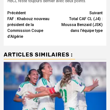
HBCL reste toujours dernier avec deux points.
Navigation
Précédent
Suivant
FAF : Khabouz nouveau
Total CAF CL (J4) :
d’article
président de la
Moussa Benzaid (JSK)
Commission Coupe
dans l’équipe type
d’Algérie
ARTICLES SIMILAIRES :