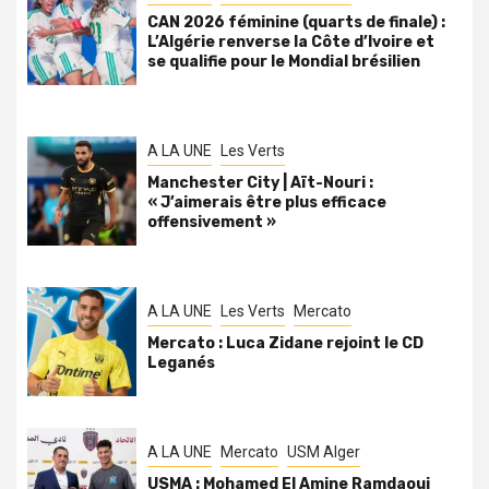
CAN 2026 féminine (quarts de finale) :
L’Algérie renverse la Côte d’Ivoire et
se qualifie pour le Mondial brésilien
A LA UNE
Les Verts
Manchester City | Aït-Nouri :
« J’aimerais être plus efficace
offensivement »
A LA UNE
Les Verts
Mercato
Mercato : Luca Zidane rejoint le CD
Leganés
A LA UNE
Mercato
USM Alger
USMA : Mohamed El Amine Ramdaoui