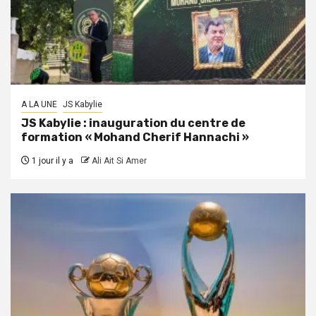
A LA UNE
JS Kabylie
JS Kabylie : inauguration du centre de
formation « Mohand Cherif Hannachi »
1 jour il y a
Ali Ait Si Amer