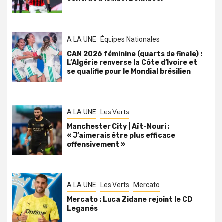
A LA UNE
Équipes Nationales
CAN 2026 féminine (quarts de finale) :
L’Algérie renverse la Côte d’Ivoire et
se qualifie pour le Mondial brésilien
A LA UNE
Les Verts
Manchester City | Aït-Nouri :
« J’aimerais être plus efficace
offensivement »
A LA UNE
Les Verts
Mercato
Mercato : Luca Zidane rejoint le CD
Leganés