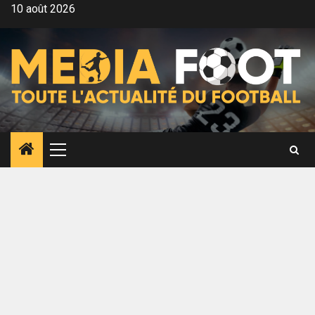
Aller
10 août 2026
au
contenu
Menu
principal