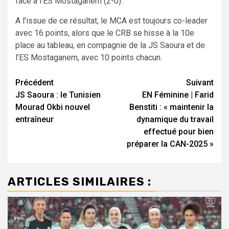
face à l’ES Mostaganem (2-0).
A l’issue de ce résultat, le MCA est toujours co-leader
avec 16 points, alors que le CRB se hisse à la 10e
place au tableau, en compagnie de la JS Saoura et de
l’ES Mostaganem, avec 10 points chacun.
Navigation
Précédent
Suivant
JS Saoura : le Tunisien
EN Féminine | Farid
d’article
Mourad Okbi nouvel
Benstiti : « maintenir la
entraîneur
dynamique du travail
effectué pour bien
préparer la CAN-2025 »
ARTICLES SIMILAIRES :