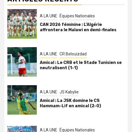
A LA UNE
Équipes Nationales
CAN 2026 féminine : L’Algérie
affrontera le Malawi en demi-finales
A LA UNE
CR Belouizdad
Amical : Le CRB et le Stade Tunisien se
neutralisent (1-1)
A LA UNE
JS Kabylie
Amical : La JSK domine le CS
Hammam-Lif en amical (2-0)
A LA UNE
Équipes Nationales