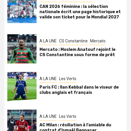
CAN 2026 féminine : la sélection
nationale écrit une page historique et
valide son ticket pour le Mondial 2027
A LA UNE
CS Constantine
Mercato
Mercato : Moslem Anatouf rejoint le
CS Constantine sous forme de prêt
A LA UNE
Les Verts
Paris FC : Ilan Kebbal dans le viseur de
clubs anglais et français
A LA UNE
Les Verts
AC Milan : résiliation à l’amiable du
contrat d’Ismaël Bennacer