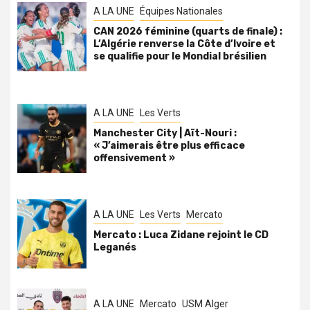
A LA UNE
Équipes Nationales
CAN 2026 féminine (quarts de finale) :
L’Algérie renverse la Côte d’Ivoire et
se qualifie pour le Mondial brésilien
A LA UNE
Les Verts
Manchester City | Aït-Nouri :
« J’aimerais être plus efficace
offensivement »
A LA UNE
Les Verts
Mercato
Mercato : Luca Zidane rejoint le CD
Leganés
A LA UNE
Mercato
USM Alger