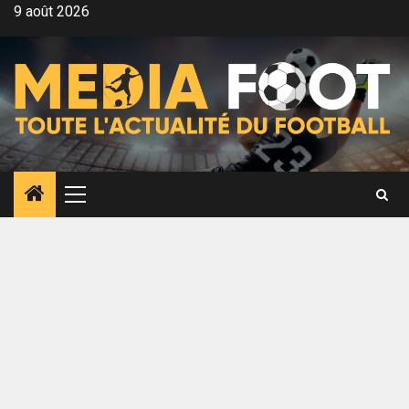
Aller
9 août 2026
au
contenu
Menu
principal