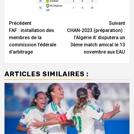
Navigation
Précédent
Suivant
FAF : installation des
CHAN-2023 (préparation) :
d’article
membres de la
l’Algérie A’ disputera un
commission fédérale
3ème match amical le 13
d’arbitrage
novembre aux EAU
ARTICLES SIMILAIRES :