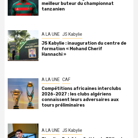
meilleur buteur du championnat
tanzanien
A LA UNE
JS Kabylie
JS Kabylie : inauguration du centre de
formation « Mohand Cherif
Hannachi »
A LA UNE
CAF
Compétitions africaines interclubs
2026-2027 : les clubs algériens
connaissent leurs adversaires aux
tours préliminaires
A LA UNE
JS Kabylie