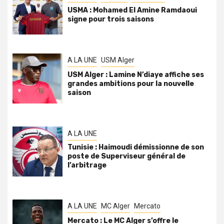
USMA : Mohamed El Amine Ramdaoui
signe pour trois saisons
A LA UNE
USM Alger
USM Alger : Lamine N’diaye affiche ses
grandes ambitions pour la nouvelle
saison
A LA UNE
Tunisie : Haimoudi démissionne de son
poste de Superviseur général de
l’arbitrage
A LA UNE
MC Alger
Mercato
Mercato : Le MC Alger s’offre le