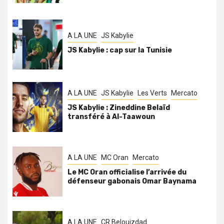
A LA UNE
JS Kabylie
JS Kabylie : cap sur la Tunisie
A LA UNE
JS Kabylie
Les Verts
Mercato
JS Kabylie : Zineddine Belaïd
transféré à Al-Taawoun
A LA UNE
MC Oran
Mercato
Le MC Oran officialise l’arrivée du
défenseur gabonais Omar Baynama
A LA UNE
CR Belouizdad