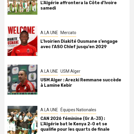
L’Algérie affrontera la Côte d’Ivoire
samedi
A LA UNE
Mercato
L’Ivoirien Diakité Ousmane s’engage
avec l’ASO Chlef jusqu’en 2029
A LA UNE
USM Alger
USM Alger : Arezki Remmane succède
à Lamine Kebir
A LA UNE
Équipes Nationales
CAN 2026 féminine (Gr A-J3) :
L’Algérie bat le Kenya 2-0 et se
qualifie pour les quarts de finale