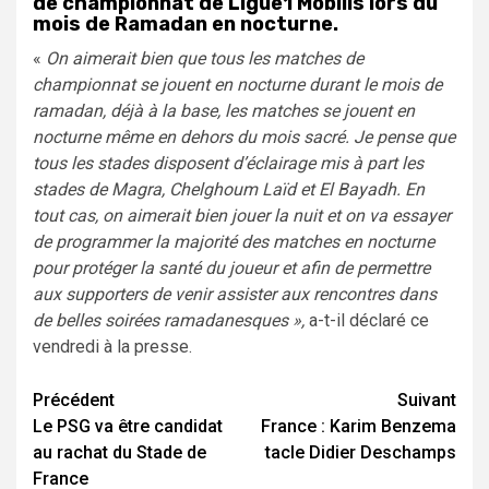
de championnat de Ligue1 Mobilis lors du
mois de Ramadan en nocturne.
«
On aimerait bien que tous les matches de
championnat se jouent en nocturne durant le mois de
ramadan, déjà à la base, les matches se jouent en
nocturne même en dehors du mois sacré. Je pense que
tous les stades disposent d’éclairage mis à part les
stades de Magra, Chelghoum Laïd et El Bayadh. En
tout cas, on aimerait bien jouer la nuit et on va essayer
de programmer la majorité des matches en nocturne
pour protéger la santé du joueur et afin de permettre
aux supporters de venir assister aux rencontres dans
de belles soirées ramadanesques »,
a-t-il déclaré ce
vendredi à la presse.
Navigation
Précédent
Suivant
Le PSG va être candidat
France : Karim Benzema
d’article
au rachat du Stade de
tacle Didier Deschamps
France