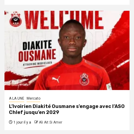
A LA UNE
Mercato
L’Ivoirien Diakité Ousmane s’engage avec l’ASO
Chlef jusqu’en 2029
1 jour il y a
Ali Ait Si Amer