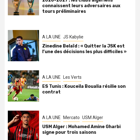
2026-2027 : les clubs algériens
connaissent leurs adversaires aux
tours préliminaires
A LA UNE
JS Kabylie
Zinedine Belaïd : « Quitter la JSK est
l’une des décisions les plus difficiles »
A LA UNE
Les Verts
ES Tunis : Kouceila Boualia résilie son
contrat
A LA UNE
Mercato
USM Alger
USM Alger : Mohamed Amine Gharbi
signe pour trois saisons