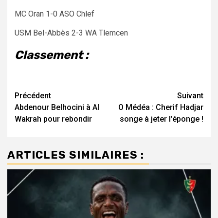
MC Oran 1-0 ASO Chlef
USM Bel-Abbès 2-3 WA Tlemcen
Classement :
Navigation
Précédent
Suivant
Abdenour Belhocini à Al
O Médéa : Cherif Hadjar
d’article
Wakrah pour rebondir
songe à jeter l’éponge !
ARTICLES SIMILAIRES :