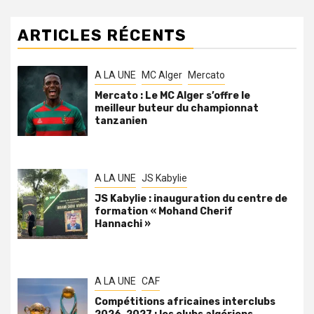
ARTICLES RÉCENTS
A LA UNE
MC Alger
Mercato
Mercato : Le MC Alger s’offre le
meilleur buteur du championnat
tanzanien
A LA UNE
JS Kabylie
JS Kabylie : inauguration du centre de
formation « Mohand Cherif
Hannachi »
A LA UNE
CAF
Compétitions africaines interclubs