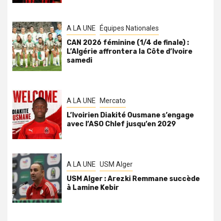
A LA UNE
Équipes Nationales
CAN 2026 féminine (1/4 de finale) :
L’Algérie affrontera la Côte d’Ivoire
samedi
A LA UNE
Mercato
L’Ivoirien Diakité Ousmane s’engage
avec l’ASO Chlef jusqu’en 2029
A LA UNE
USM Alger
USM Alger : Arezki Remmane succède
à Lamine Kebir