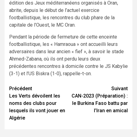
édition des Jeux méditerranéens organisés à Oran,
abrite, depuis le début de l’actuel exercice
footballistique, les rencontres du club phare de la
capitale de l’Ouest, le MC Oran.
Pendant la période de fermeture de cette enceinte
footballistique, les « Hamraoua » ont accueilli leurs
adversaires dans leur ancien « fief », à savoir le stade
Ahmed-Zabana, où ils ont perdu leurs deux
précédentes rencontres à domicile contre le JS Kabylie
(3-1) et l’US Biskra (1-0), rappelle-t-on.
Navigation
Précédent
Suivant
Les Verts dévoilent les
CAN-2023 (Préparation) :
d’article
noms des clubs pour
le Burkina Faso battu par
lesquels ils vont jouer en
l’Iran en amical
Algérie