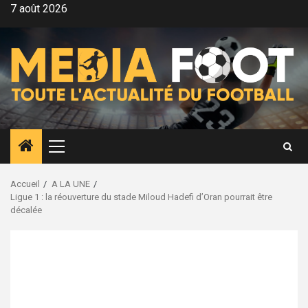
Aller
7 août 2026
au
contenu
Menu
principal
Accueil
A LA UNE
Ligue 1 : la réouverture du stade Miloud Hadefi d’Oran pourrait être
décalée