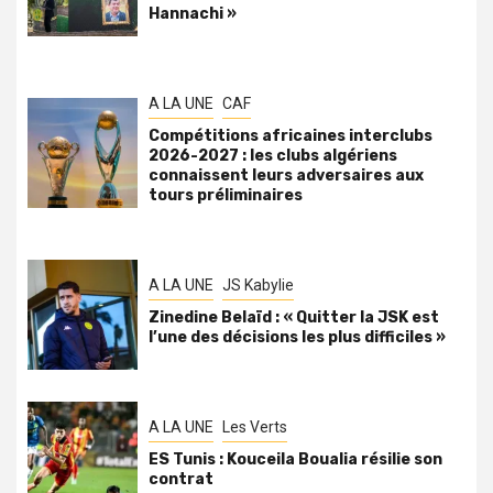
Hannachi »
A LA UNE
CAF
Compétitions africaines interclubs
2026-2027 : les clubs algériens
connaissent leurs adversaires aux
tours préliminaires
A LA UNE
JS Kabylie
Zinedine Belaïd : « Quitter la JSK est
l’une des décisions les plus difficiles »
A LA UNE
Les Verts
ES Tunis : Kouceila Boualia résilie son
contrat