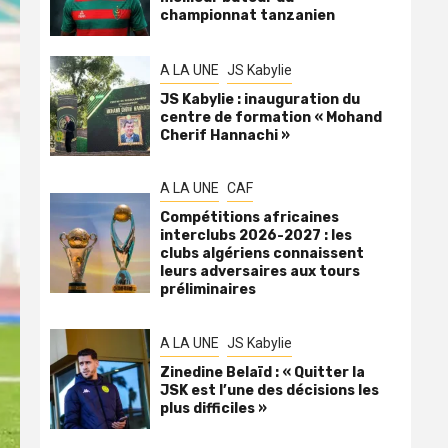
championnat tanzanien
A LA UNE
JS Kabylie
JS Kabylie : inauguration du
centre de formation « Mohand
Cherif Hannachi »
A LA UNE
CAF
Compétitions africaines
interclubs 2026-2027 : les
clubs algériens connaissent
leurs adversaires aux tours
préliminaires
A LA UNE
JS Kabylie
Zinedine Belaïd : « Quitter la
JSK est l’une des décisions les
plus difficiles »