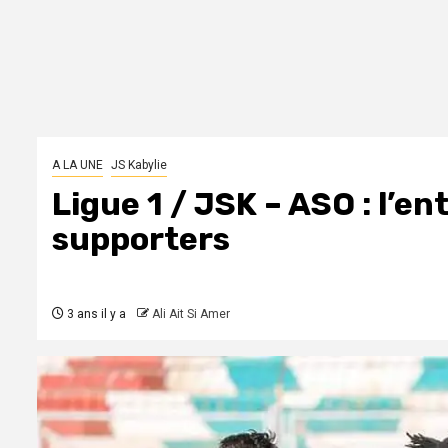
A LA UNE
JS Kabylie
Ligue 1 / JSK – ASO : l’en
supporters
3 ans il y a
Ali Ait Si Amer