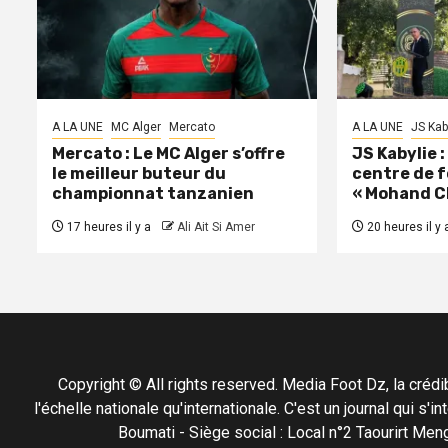
A LA UNE
MC Alger
Mercato
A LA UNE
JS Kab
Mercato : Le MC Alger s’offre
JS Kabylie 
le meilleur buteur du
centre de 
championnat tanzanien
« Mohand C
17 heures il y a
Ali Ait Si Amer
20 heures il y 
Copyright © All rights reserved. Media Foot Dz, la crédibil
l'échelle nationale qu'internationale. C'est un journal qui s
Boumati - Siège social : Local n°2 Taourirt 