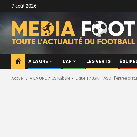
Aller
7 août 2026
au
contenu
A LA UNE
CAF
LES VERTS
ÉQUIPE
Accueil
A LA UNE
JS Kabylie
Ligue 1 / JSK – ASO : l’entrée grat