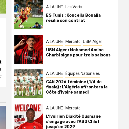
A LA UNE
Les Verts
ES Tunis : Kouceila Boualia
résilie son contrat
A LA UNE
Mercato
USM Alger
USM Alger : Mohamed Amine
Gharbi signe pour trois saisons
t
s
A LA UNE
Équipes Nationales
e
CAN 2026 féminine (1/4 de
finale) : L’Algérie affrontera la
Côte d’Ivoire samedi
A LA UNE
Mercato
L’Ivoirien Diakité Ousmane
s’engage avec l’ASO Chlef
jusqu’en 2029