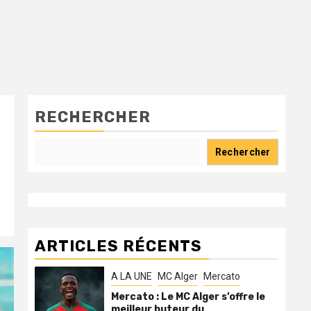
RECHERCHER
Rechercher
ARTICLES RÉCENTS
A LA UNE
MC Alger
Mercato
Mercato : Le MC Alger s’offre le
meilleur buteur du