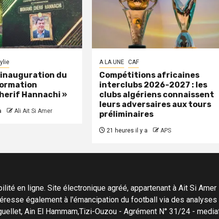
ylie
A LA UNE
CAF
: inauguration du
Compétitions africaines
formation
interclubs 2026-2027 : les
herif Hannachi »
clubs algériens connaissent
leurs adversaires aux tours
a
Ali Ait Si Amer
préliminaires
21 heures il y a
APS
ité en ligne. Site électronique agréé, appartenant à Ait Si Amer Pro
'intéresse également à l'émancipation du football via des analyse
Menguellet, Ain El Hammam,Tizi-Ouzou - Agrément N° 31/24 - me