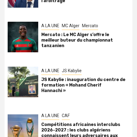
l’arbitrage
A LA UNE
MC Alger
Mercato
Mercato : Le MC Alger s’offre le
meilleur buteur du championnat
tanzanien
A LA UNE
JS Kabylie
JS Kabylie : inauguration du centre de
formation « Mohand Cherif
Hannachi »
A LA UNE
CAF
Compétitions africaines interclubs
2026-2027 : les clubs algériens
connaissent leurs adversaires aux