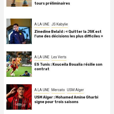
tours préliminaires
A LA UNE
JS Kabylie
Zinedine Belaïd : « Quitter la JSK est
l’une des décisions les plus difficiles »
A LA UNE
Les Verts
ES Tunis : Kouceila Boualia résilie son
contrat
A LA UNE
Mercato
USM Alger
USM Alger : Mohamed Amine Gharbi
signe pour trois saisons