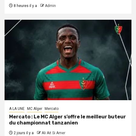
8 heures il y a
Admin
A LA UNE
MC Alger
Mercato
Mercato : Le MC Alger s’offre le meilleur buteur
du championnat tanzanien
2 jours il y a
Ali Ait Si Amer