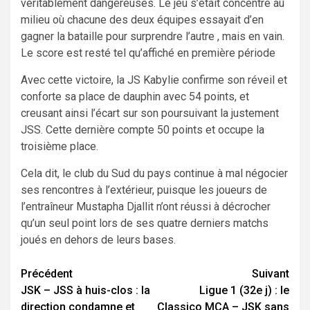
véritablement dangereuses. Le jeu s’était concentré au
milieu où chacune des deux équipes essayait d’en
gagner la bataille pour surprendre l’autre , mais en vain.
Le score est resté tel qu’affiché en première période
Avec cette victoire, la JS Kabylie confirme son réveil et
conforte sa place de dauphin avec 54 points, et
creusant ainsi l’écart sur son poursuivant la justement
JSS. Cette dernière compte 50 points et occupe la
troisième place.
Cela dit, le club du Sud du pays continue à mal négocier
ses rencontres à l’extérieur, puisque les joueurs de
l’entraîneur Mustapha Djallit n’ont réussi à décrocher
qu’un seul point lors de ses quatre derniers matchs
joués en dehors de leurs bases.
Navigation
Précédent
Suivant
JSK – JSS à huis-clos : la
Ligue 1 (32e j) : le
d’article
direction condamne et
Classico MCA – JSK sans