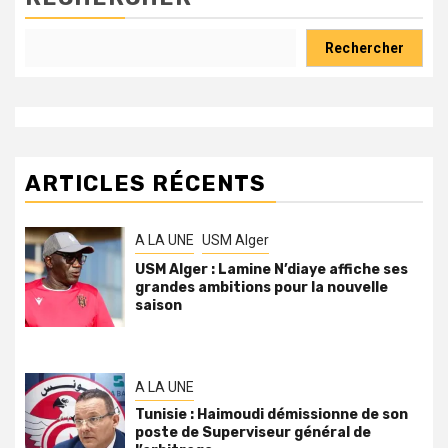
Rechercher
ARTICLES RÉCENTS
A LA UNE
USM Alger
USM Alger : Lamine N’diaye affiche ses
grandes ambitions pour la nouvelle
saison
A LA UNE
Tunisie : Haimoudi démissionne de son
poste de Superviseur général de