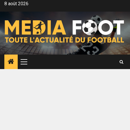
Aller
8 août 2026
au
contenu
Menu
principal