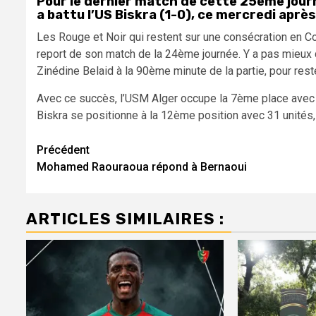
Pour le dernier match de cette 25ème journ
a battu l’US Biskra (1-0), ce mercredi aprè
Les Rouge et Noir qui restent sur une consécration en Co
report de son match de la 24ème journée. Y a pas mieux 
Zinédine Belaid à la 90ème minute de la partie, pour rest
Avec ce succès, l’USM Alger occupe la 7ème place avec 3
Biskra se positionne à la 12ème position avec 31 unités,
Navigation
Précédent
Mohamed Raouraoua répond à Bernaoui
d’article
ARTICLES SIMILAIRES :