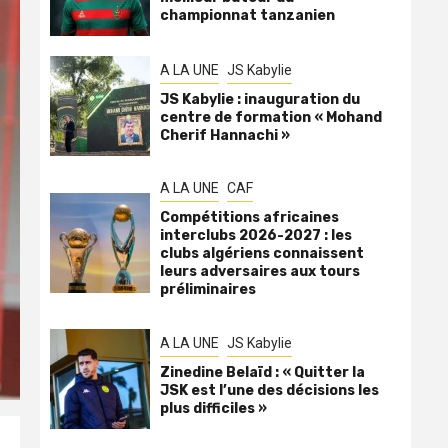
championnat tanzanien
A LA UNE
JS Kabylie
JS Kabylie : inauguration du
centre de formation « Mohand
Cherif Hannachi »
A LA UNE
CAF
Compétitions africaines
interclubs 2026-2027 : les
clubs algériens connaissent
leurs adversaires aux tours
préliminaires
A LA UNE
JS Kabylie
Zinedine Belaïd : « Quitter la
JSK est l’une des décisions les
plus difficiles »