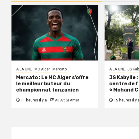
A LA UNE
MC Alger
Mercato
A LA UNE
JS Kab
Mercato : Le MC Alger s’offre
JS Kabylie 
le meilleur buteur du
centre de 
championnat tanzanien
« Mohand C
11 heures il y a
Ali Ait Si Amer
15 heures il y 