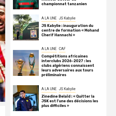
championnat tanzanien
A LA UNE
JS Kabylie
JS Kabylie : inauguration du
centre de formation « Mohand
Cherif Hannachi »
A LA UNE
CAF
Compétitions africaines
interclubs 2026-2027 : les
clubs algériens connaissent
leurs adversaires aux tours
préliminaires
A LA UNE
JS Kabylie
Zinedine Belaïd : « Quitter la
JSK est l’une des décisions les
plus difficiles »