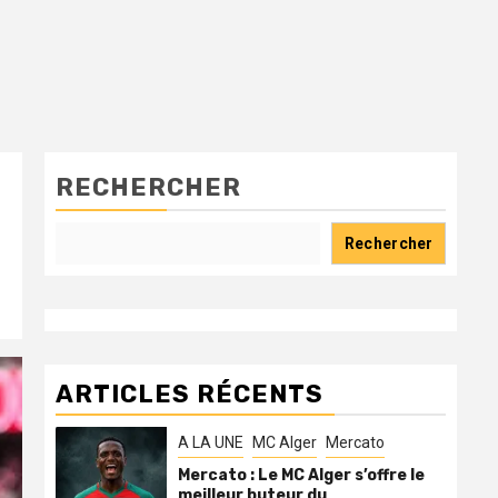
RECHERCHER
Rechercher
ARTICLES RÉCENTS
A LA UNE
MC Alger
Mercato
Mercato : Le MC Alger s’offre le
meilleur buteur du