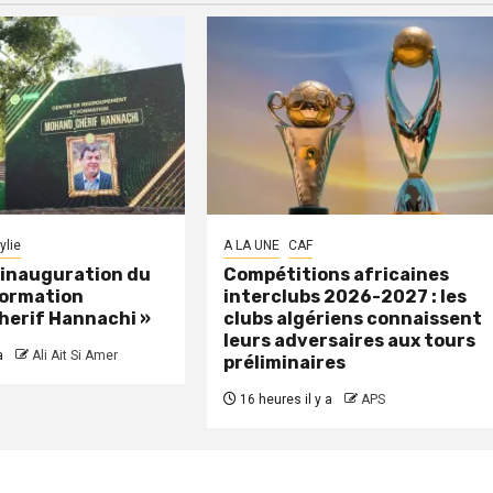
ylie
A LA UNE
CAF
: inauguration du
Compétitions africaines
formation
interclubs 2026-2027 : les
herif Hannachi »
clubs algériens connaissent
leurs adversaires aux tours
a
Ali Ait Si Amer
préliminaires
16 heures il y a
APS