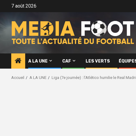
Aller
7 août 2026
au
contenu
A LA UNE
CAF
LES VERTS
ÉQUIPE
Accueil
A LA UNE
Liga (7e journée) : l’Atlético humilie le Real Madr