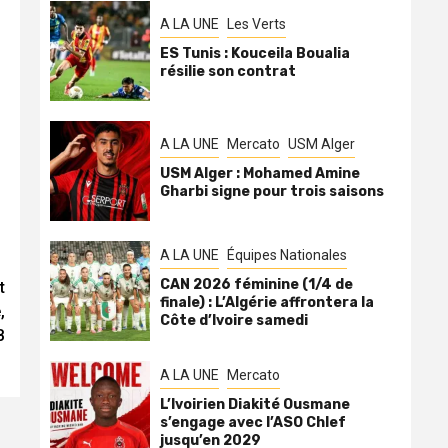
A LA UNE
Les Verts
ES Tunis : Kouceila Boualia
résilie son contrat
A LA UNE
Mercato
USM Alger
USM Alger : Mohamed Amine
Gharbi signe pour trois saisons
A LA UNE
Équipes Nationales
CAN 2026 féminine (1/4 de
t
finale) : L’Algérie affrontera la
,
Côte d’Ivoire samedi
B
A LA UNE
Mercato
L’Ivoirien Diakité Ousmane
s’engage avec l’ASO Chlef
jusqu’en 2029