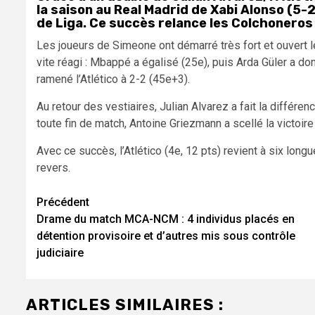
la saison au Real Madrid de Xabi Alonso (5-2
de Liga. Ce succès relance les Colchoneros 
Les joueurs de Simeone ont démarré très fort et ouvert 
vite réagi : Mbappé a égalisé (25e), puis Arda Güler a do
ramené l’Atlético à 2-2 (45e+3).
Au retour des vestiaires, Julian Alvarez a fait la différe
toute fin de match, Antoine Griezmann a scellé la victoire
Avec ce succès, l’Atlético (4e, 12 pts) revient à six lon
revers.
Navigation
Précédent
Drame du match MCA-NCM : 4 individus placés en
d’article
détention provisoire et d’autres mis sous contrôle
judiciaire
ARTICLES SIMILAIRES :