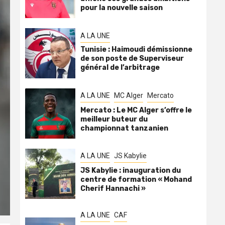
pour la nouvelle saison
A LA UNE
Tunisie : Haimoudi démissionne
de son poste de Superviseur
général de l’arbitrage
A LA UNE
MC Alger
Mercato
Mercato : Le MC Alger s’offre le
meilleur buteur du
championnat tanzanien
A LA UNE
JS Kabylie
JS Kabylie : inauguration du
centre de formation « Mohand
Cherif Hannachi »
A LA UNE
CAF