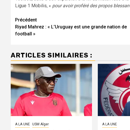
Ligue 1 Mobilis, «
pour avoir proféré des propos blessants
Navigation
Précédent
Riyad Mahrez : « L’Uruguay est une grande nation de
d’article
football »
ARTICLES SIMILAIRES :
A LA UNE
USM Alger
A LA UNE