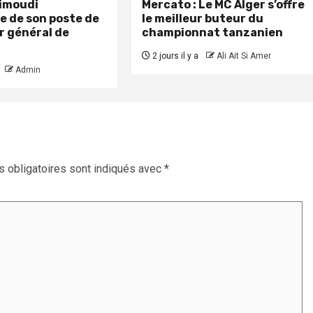
aimoudi
Mercato : Le MC Alger s’offre
e de son poste de
le meilleur buteur du
r général de
championnat tanzanien
2 jours il y a
Ali Ait Si Amer
Admin
 obligatoires sont indiqués avec
*