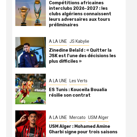
Compétitions africaines
interclubs 2026-2027 : les
clubs algériens connaissent
leurs adversaires aux tours
préliminaires
A LA UNE
JS Kabylie
Zinedine Belaïd : « Quitter la
JSK est l’une des décisions les
plus difficiles »
A LA UNE
Les Verts
ES Tunis : Kouceila Boualia
résilie son contrat
A LA UNE
Mercato
USM Alger
USM Alger : Mohamed Amine
Gharbi signe pour trois saisons