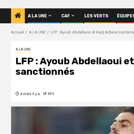
A LA UNE
CAF
LES VERTS
ÉQUIPE
Accueil
A LA UNE
LFP : Ayoub Abdellaoui et Hadj Adlane lourdem
A LA UNE
LFP : Ayoub Abdellaoui e
sanctionnés
4 mois il y a
APS