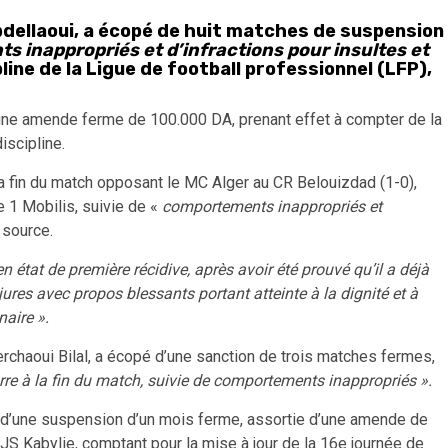
bdellaoui, a écopé de huit matches de suspension
 inappropriés et d’infractions pour insultes et
ine de la Ligue de football professionnel (LFP),
une amende ferme de 100.000 DA, prenant effet à compter de la
iscipline.
 la fin du match opposant le MC Alger au CR Belouizdad (1-0),
e 1 Mobilis, suivie de «
comportements inappropriés et
source.
en état de première récidive, après avoir été prouvé qu’il a déjà
injures avec propos blessants portant atteinte à la dignité et à
naire ».
erchaoui Bilal, a écopé d’une sanction de trois matches fermes,
re à la fin du match, suivie de comportements inappropriés ».
pe d’une suspension d’un mois ferme, assortie d’une amende de
a JS Kabylie, comptant pour la mise à jour de la 16e journée de