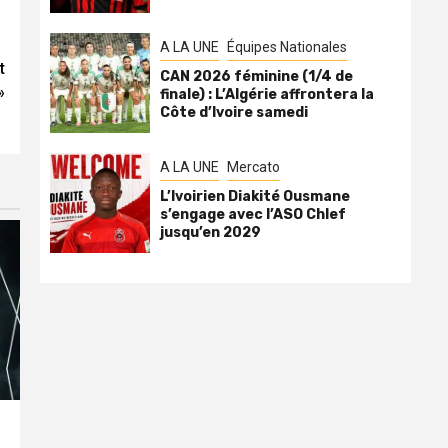
A LA UNE
Équipes Nationales
t
CAN 2026 féminine (1/4 de
»
finale) : L’Algérie affrontera la
Côte d’Ivoire samedi
A LA UNE
Mercato
L’Ivoirien Diakité Ousmane
s’engage avec l’ASO Chlef
jusqu’en 2029