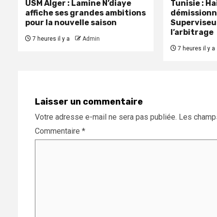
USM Alger : Lamine N’diaye
Tunisie : H
affiche ses grandes ambitions
démissionn
pour la nouvelle saison
Superviseu
l’arbitrage
7 heures il y a
Admin
7 heures il y a
Laisser un commentaire
Votre adresse e-mail ne sera pas publiée.
Les champs
Commentaire
*