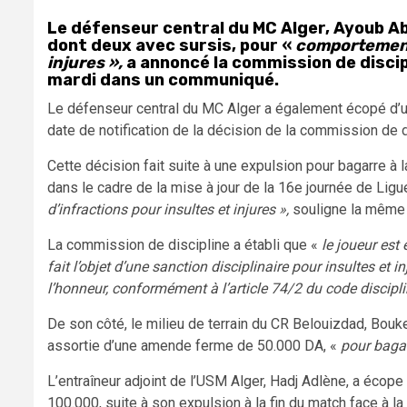
Le défenseur central du MC Alger, Ayoub A
dont deux avec sursis, pour «
comportements
injures »,
a annoncé la commission de discipl
mardi dans un communiqué.
Le défenseur central du MC Alger a également écopé d’
date de notification de la décision de la commission de d
Cette décision fait suite à une expulsion pour bagarre à
dans le cadre de la mise à jour de la 16e journée de Ligu
d’infractions pour insultes et injures »,
souligne la même 
La commission de discipline a établi que «
le joueur est 
fait l’objet d’une sanction disciplinaire pour insultes et 
l’honneur, conformément à l’article 74/2 du code discipli
De son côté, le milieu de terrain du CR Belouizdad, Bouk
assortie d’une amende ferme de 50.000 DA, «
pour bagar
L’entraîneur adjoint de l’USM Alger, Hadj Adlène, a éco
100.000, suite à son expulsion à la fin du match face à l