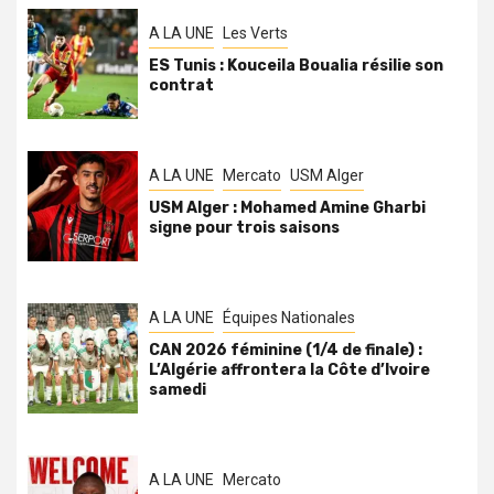
A LA UNE
Les Verts
ES Tunis : Kouceila Boualia résilie son
contrat
A LA UNE
Mercato
USM Alger
USM Alger : Mohamed Amine Gharbi
signe pour trois saisons
A LA UNE
Équipes Nationales
CAN 2026 féminine (1/4 de finale) :
L’Algérie affrontera la Côte d’Ivoire
samedi
A LA UNE
Mercato