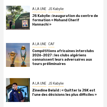
A LA UNE
JS Kabylie
JS Kabylie : inauguration du centre de
formation « Mohand Cherif
Hannachi »
A LA UNE
CAF
Compétitions africaines interclubs
2026-2027 : les clubs algériens
connaissent leurs adversaires aux
tours préliminaires
A LA UNE
JS Kabylie
Zinedine Belaïd : « Quitter la JSK est
l’une des décisions les plus difficiles »