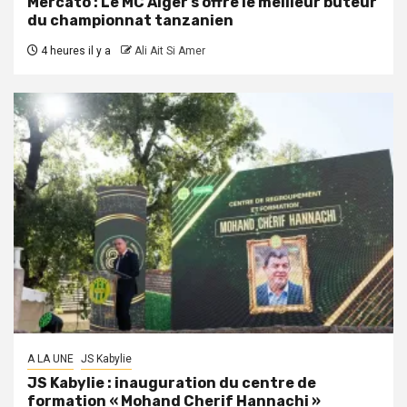
Mercato : Le MC Alger s’offre le meilleur buteur
du championnat tanzanien
4 heures il y a
Ali Ait Si Amer
A LA UNE
JS Kabylie
JS Kabylie : inauguration du centre de
formation « Mohand Cherif Hannachi »