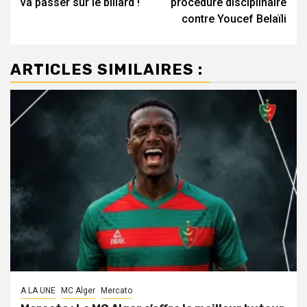
va passer sur le billard !
procédure disciplinaire
contre Youcef Belaïli
ARTICLES SIMILAIRES :
A LA UNE
MC Alger
Mercato