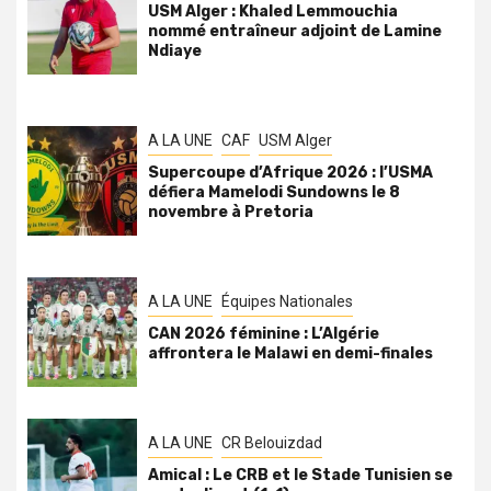
USM Alger : Khaled Lemmouchia
nommé entraîneur adjoint de Lamine
Ndiaye
A LA UNE
CAF
USM Alger
Supercoupe d’Afrique 2026 : l’USMA
défiera Mamelodi Sundowns le 8
novembre à Pretoria
A LA UNE
Équipes Nationales
CAN 2026 féminine : L’Algérie
affrontera le Malawi en demi-finales
A LA UNE
CR Belouizdad
Amical : Le CRB et le Stade Tunisien se