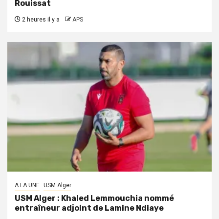
Rouissat
2 heures il y a
APS
A LA UNE
USM Alger
USM Alger : Khaled Lemmouchia nommé
entraîneur adjoint de Lamine Ndiaye