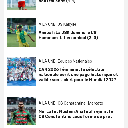
neutralisent (1-1)
A LA UNE
JS Kabylie
Amical : La JSK domine le CS
Hammam-Lif en amical (2-0)
A LA UNE
Équipes Nationales
CAN 2026 féminine : la sélection
nationale écrit une page historique et
valide son ticket pour le Mondial 2027
A LA UNE
CS Constantine
Mercato
Mercato : Moslem Anatouf rejoint le
CS Constantine sous forme de prêt