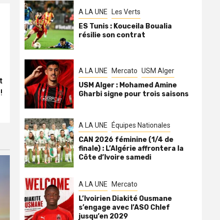
A LA UNE
Les Verts
ES Tunis : Kouceila Boualia
résilie son contrat
A LA UNE
Mercato
USM Alger
t
USM Alger : Mohamed Amine
!
Gharbi signe pour trois saisons
A LA UNE
Équipes Nationales
CAN 2026 féminine (1/4 de
finale) : L’Algérie affrontera la
Côte d’Ivoire samedi
A LA UNE
Mercato
L’Ivoirien Diakité Ousmane
s’engage avec l’ASO Chlef
jusqu’en 2029