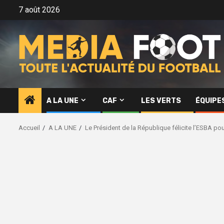
Aller
7 août 2026
au
contenu
A LA UNE
CAF
LES VERTS
ÉQUIPE
Accueil
A LA UNE
Le Président de la République félicite l’ESBA po