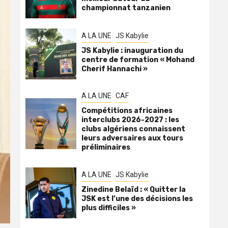
championnat tanzanien
A LA UNE
JS Kabylie
JS Kabylie : inauguration du
centre de formation « Mohand
Cherif Hannachi »
A LA UNE
CAF
Compétitions africaines
interclubs 2026-2027 : les
clubs algériens connaissent
leurs adversaires aux tours
préliminaires
A LA UNE
JS Kabylie
Zinedine Belaïd : « Quitter la
JSK est l’une des décisions les
plus difficiles »