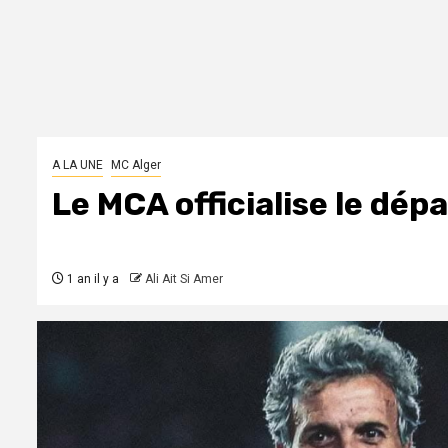
A LA UNE
MC Alger
Le MCA officialise le dép
1 an il y a
Ali Ait Si Amer