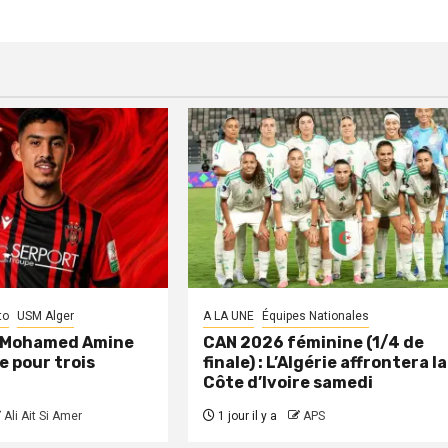
to
USM Alger
A LA UNE
Équipes Nationales
: Mohamed Amine
CAN 2026 féminine (1/4 de
e pour trois
finale) : L’Algérie affrontera la
Côte d’Ivoire samedi
Ali Ait Si Amer
1 jour il y a
APS