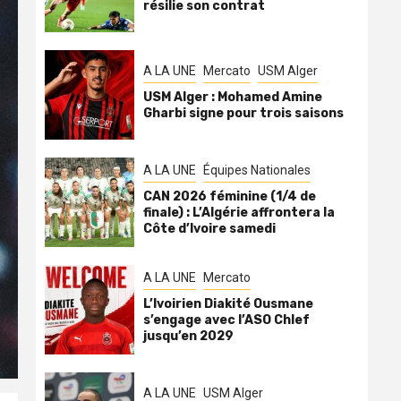
résilie son contrat
A LA UNE
Mercato
USM Alger
USM Alger : Mohamed Amine
Gharbi signe pour trois saisons
A LA UNE
Équipes Nationales
CAN 2026 féminine (1/4 de
finale) : L’Algérie affrontera la
Côte d’Ivoire samedi
A LA UNE
Mercato
L’Ivoirien Diakité Ousmane
s’engage avec l’ASO Chlef
jusqu’en 2029
A LA UNE
USM Alger