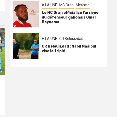
A LA UNE
MC Oran
Mercato
Le MC Oran officialise l’arrivée
du défenseur gabonais Omar
Baynama
A LA UNE
CR Belouizdad
CR Belouizdad : Nabil Maâloul
vise le triplé