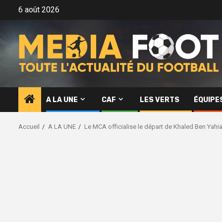
Aller
6 août 2026
au
contenu
A LA UNE
CAF
LES VERTS
ÉQUIPE
Accueil
A LA UNE
Le MCA officialise le départ de Khaled Ben Yahi