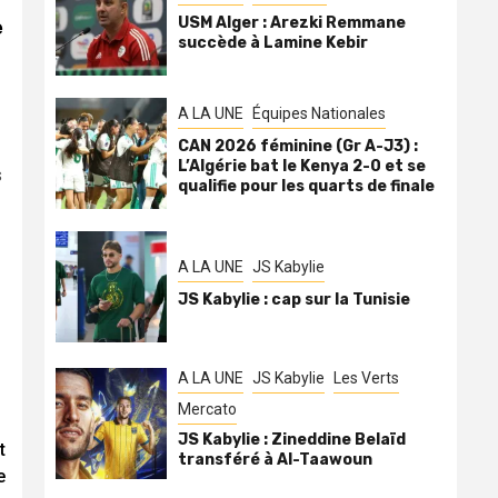
USM Alger : Arezki Remmane
e
succède à Lamine Kebir
A LA UNE
Équipes Nationales
CAN 2026 féminine (Gr A-J3) :
L’Algérie bat le Kenya 2-0 et se
s
qualifie pour les quarts de finale
A LA UNE
JS Kabylie
JS Kabylie : cap sur la Tunisie
A LA UNE
JS Kabylie
Les Verts
Mercato
JS Kabylie : Zineddine Belaïd
t
transféré à Al-Taawoun
e