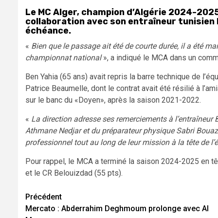
Le MC Alger, champion d’Algérie 2024-2025 d
collaboration avec son entraîneur tunisien 
échéance.
«
Bien que le passage ait été de courte durée, il a été ma
championnat national
», a indiqué le MCA dans un comm
Ben Yahia (65 ans) avait repris la barre technique de l’
Patrice Beaumelle, dont le contrat avait été résilié à l’a
sur le banc du «Doyen», après la saison 2021-2022.
«
La direction adresse ses remerciements à l’entraîneur 
Athmane Nedjar et du préparateur physique Sabri Bouaziz
professionnel tout au long de leur mission à la tête de l
Pour rappel, le MCA a terminé la saison 2024-2025 en tê
et le CR Belouizdad (55 pts).
Navigation
Précédent
Mercato : Abderrahim Deghmoum prolonge avec Al
d’article