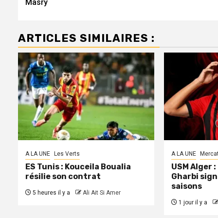
Masry
ARTICLES SIMILAIRES :
A LA UNE
Les Verts
A LA UNE
Merca
ES Tunis : Kouceila Boualia
USM Alger 
résilie son contrat
Gharbi sign
saisons
5 heures il y a
Ali Ait Si Amer
1 jour il y a