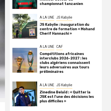
championnat tanzanien
A LA UNE
JS Kabylie
JS Kabylie : inauguration du
centre de formation « Mohand
Cherif Hannachi »
A LA UNE
CAF
Compétitions africaines
interclubs 2026-2027 : les
clubs algériens connaissent
leurs adversaires aux tours
préliminaires
A LA UNE
JS Kabylie
Zinedine Belaïd : « Quitter la
JSK est l’une des décisions les
plus difficiles »