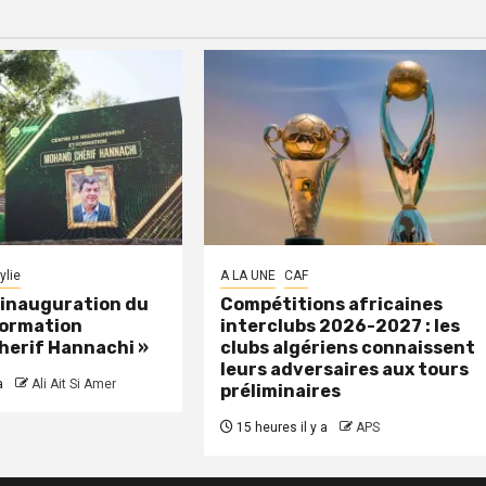
ylie
A LA UNE
CAF
: inauguration du
Compétitions africaines
formation
interclubs 2026-2027 : les
herif Hannachi »
clubs algériens connaissent
leurs adversaires aux tours
a
Ali Ait Si Amer
préliminaires
15 heures il y a
APS