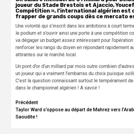
joueur du Stade Brestois et Ajaccio, Youcef B
Compétition », l’international algérien est 
frapper de grands coups dès ce mercato es
Une volonté qui s’inscrit dans les ambitions à court term
le podium et s’ouvrir ainsi une porte à une compétition co
va dégager un budget assez intéressant pour l’opération
renforcer les rangs du doyen en répondant rapidement a
attirantes sur le marché local.
Un pont d’or d’un milliard par mois outre combien d’autre
un joueur qui a vraiment l’embarras du choix puisque solli
C’est la question connaissant surtout le tempérament de 
dans le championnat algérien ! A savoir !
Navigation
Précédent
Taylor Ward s’oppose au départ de Mahrez vers l’Arab
d’article
Saoudite !