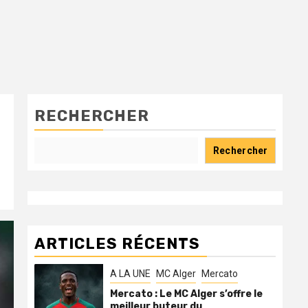
RECHERCHER
Rechercher
ARTICLES RÉCENTS
A LA UNE
MC Alger
Mercato
Mercato : Le MC Alger s’offre le
meilleur buteur du