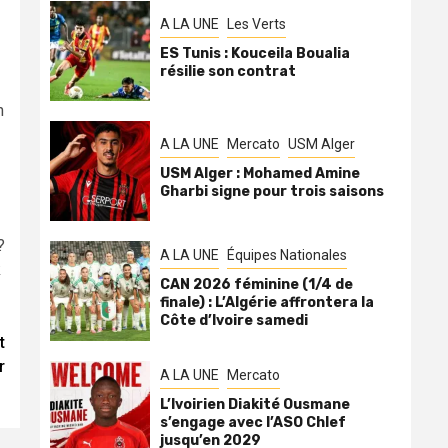
A LA UNE
Les Verts
ES Tunis : Kouceila Boualia
résilie son contrat
h
A LA UNE
Mercato
USM Alger
USM Alger : Mohamed Amine
Gharbi signe pour trois saisons
?
A LA UNE
Équipes Nationales
k
CAN 2026 féminine (1/4 de
finale) : L’Algérie affrontera la
Côte d’Ivoire samedi
t
r
A LA UNE
Mercato
L’Ivoirien Diakité Ousmane
s’engage avec l’ASO Chlef
jusqu’en 2029