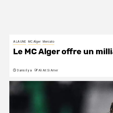
A LA UNE
MC Alger
Mercato
Le MC Alger offre un milli
3 ans il y a
Ali Ait Si Amer