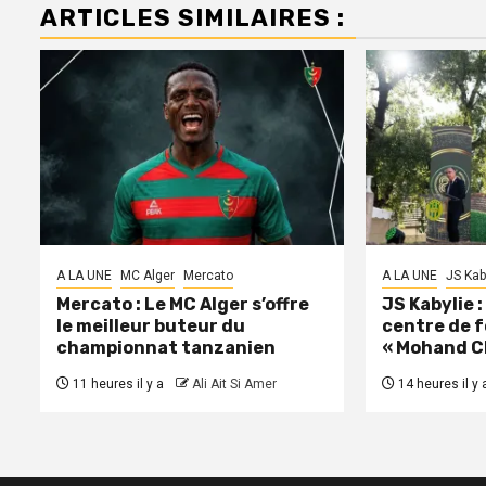
ARTICLES SIMILAIRES :
A LA UNE
MC Alger
Mercato
A LA UNE
JS Kab
Mercato : Le MC Alger s’offre
JS Kabylie 
le meilleur buteur du
centre de 
championnat tanzanien
« Mohand C
11 heures il y a
Ali Ait Si Amer
14 heures il y 