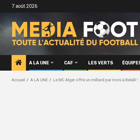
Aller
7 août 2026
au
contenu
A LA UNE
CAF
LES VERTS
ÉQUIPE
Accueil
A LA UNE
Le MC Alger offre un milliard par mois à Belaïli !