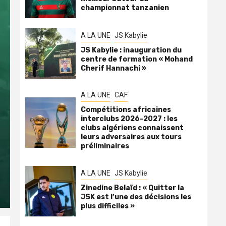
championnat tanzanien
A LA UNE
JS Kabylie
JS Kabylie : inauguration du
centre de formation « Mohand
Cherif Hannachi »
A LA UNE
CAF
Compétitions africaines
interclubs 2026-2027 : les
clubs algériens connaissent
leurs adversaires aux tours
préliminaires
A LA UNE
JS Kabylie
Zinedine Belaïd : « Quitter la
JSK est l’une des décisions les
plus difficiles »