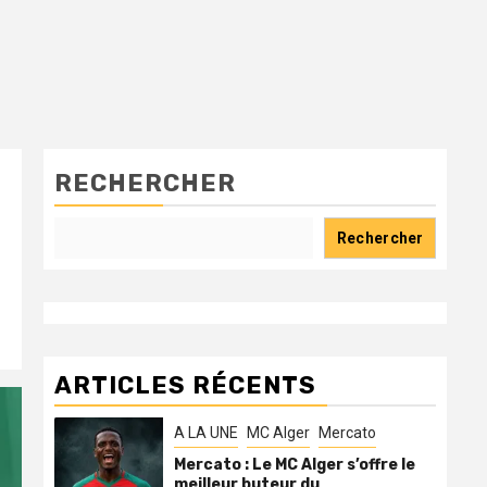
RECHERCHER
Rechercher
ARTICLES RÉCENTS
A LA UNE
MC Alger
Mercato
Mercato : Le MC Alger s’offre le
meilleur buteur du