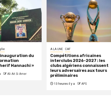
ylie
A LA UNE
CAF
: inauguration du
Compétitions africaines
formation
interclubs 2026-2027 : les
herif Hannachi »
clubs algériens connaissent
leurs adversaires aux tours
a
Ali Ait Si Amer
préliminaires
13 heures il y a
APS