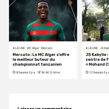
A LA UNE
MC Alger
Mercato
A LA UNE
JS Kab
Mercato : Le MC Alger s’offre
JS Kabylie 
le meilleur buteur du
centre de 
championnat tanzanien
« Mohand C
8 heures il y a
Ali Ait Si Amer
12 heures il y 