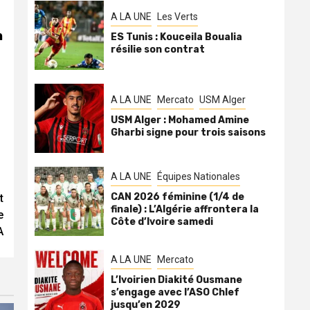
A LA UNE
Les Verts
n
ES Tunis : Kouceila Boualia
résilie son contrat
A LA UNE
Mercato
USM Alger
USM Alger : Mohamed Amine
Gharbi signe pour trois saisons
A LA UNE
Équipes Nationales
CAN 2026 féminine (1/4 de
t
finale) : L’Algérie affrontera la
e
Côte d’Ivoire samedi
A
A LA UNE
Mercato
L’Ivoirien Diakité Ousmane
s’engage avec l’ASO Chlef
jusqu’en 2029